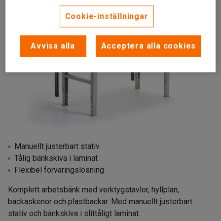
Cookie-inställningar
Avvisa alla
Acceptera alla cookies
Manuellt justerbart stativ
Tålig bänkskiva i laminat
Flexibel förvaringslösning
Komplett arbetsbänk med verktygstavlor, hyllplan,
backaskenor och plastbackar. Med manuellt justerbart
stativ och bänkskiva i slittåligt laminat.