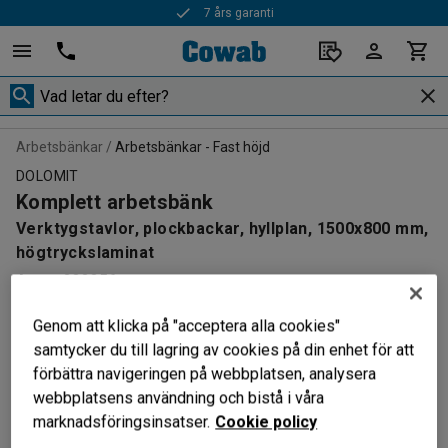
7 års garanti
Arbetsbänkar
Arbetsbänkar - Fast höjd
DOLOMIT
Komplett arbetsbänk
Verktygstavlor, plockbackar, hyllplan, 1500x800 mm,
högtryckslaminat
Art. nr
:
232356
Genom att klicka på "acceptera alla cookies"
samtycker du till lagring av cookies på din enhet för att
förbättra navigeringen på webbplatsen, analysera
webbplatsens användning och bistå i våra
marknadsföringsinsatser.
Cookie policy