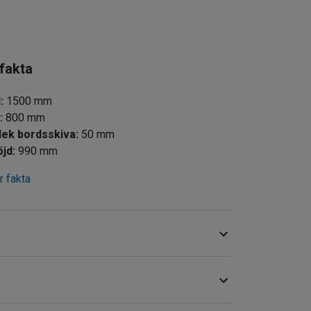
 fakta
d
:
1500
mm
d
:
800
mm
Tjocklek bordsskiva
:
50
mm
öjd
:
990
mm
 fakta
gott om förvaringsutrymme och en tålig
vändning i lättare verkstadsmiljöer.