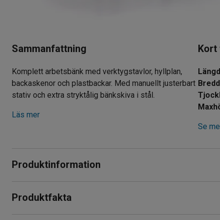
Sammanfattning
Kort
Komplett arbetsbänk med verktygstavlor, hyllplan,
Läng
backaskenor och plastbackar. Med manuellt justerbart
Bred
stativ och extra stryktålig bänkskiva i stål.
Maxh
Läs mer
Se mer
Produktinformation
Med denna arbetsbänk får du en komplett arbetsstation med 
Produktfakta
arbetsyta. Den har en tålig konstruktion som lämpar sig för an
Längd
:
1500
mm