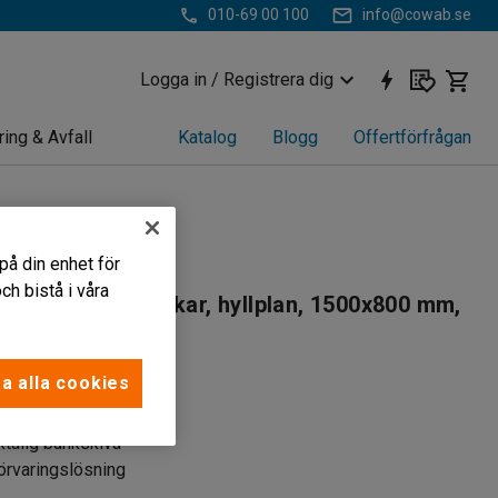
010-69 00 100
info@cowab.se
Logga in / Registrera dig
ring & Avfall
Katalog
Blogg
Offertförfrågan
tt arbetsbänk
på din enhet för
h bistå i våra
tavlor, plockbackar, hyllplan, 1500x800 mm,
354
a alla cookies
usterbart stativ
ktålig bänkskiva
förvaringslösning