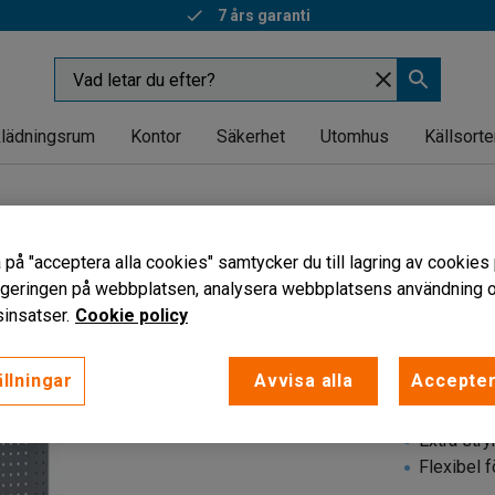
7 års garanti
lädningsrum
Kontor
Säkerhet
Utomhus
Källsorte
DOLOMIT
Komple
 på "acceptera alla cookies" samtycker du till lagring av cookies 
vigeringen på webbplatsen, analysera webbplatsens användning oc
Verktygs
insatser.
Cookie policy
stål
Art. nr
:
232
llningar
Avvisa alla
Accepter
Manuellt j
Extra stry
Flexibel 