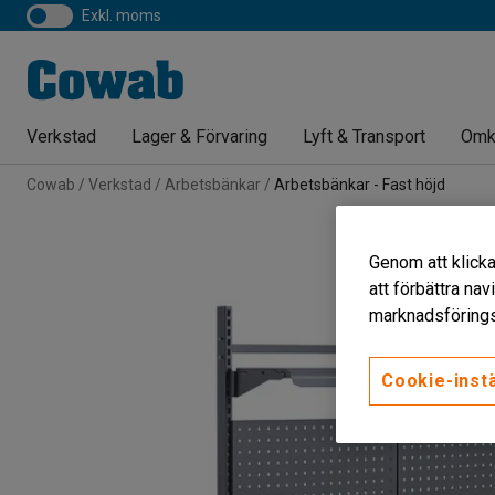
exkl. moms
Verkstad
Lager & Förvaring
Lyft & Transport
Omk
Cowab
Verkstad
Arbetsbänkar
Arbetsbänkar - Fast höjd
Genom att klicka
att förbättra na
marknadsförings
Cookie-instä