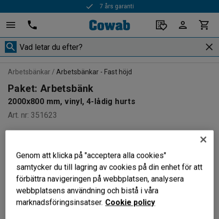
7 års garanti
Arbetsbänkar
Arbetsbänkar - Fast höjd
Paket: Arbetsbänk
2000x800 mm, vinyl, 4-lådig hurts
Art. nr
:
351623
PAKET
Genom att klicka på "acceptera alla cookies"
samtycker du till lagring av cookies på din enhet för att
förbättra navigeringen på webbplatsen, analysera
webbplatsens användning och bistå i våra
marknadsföringsinsatser.
Cookie policy