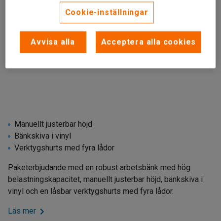
Cookie-inställningar
Avvisa alla
Acceptera alla cookies
Manuellt justerbar höjd
Bänkskiva i vinyl
Verktygshurts med fyra lådor
Paketerbjudande med en robust arbetsbänk med hög
belastningskapacitet, manuellt justerbar höjd, bänkskiva i
vinyl och en låsbar verktygshurts med fyra lådor.
Läs mer