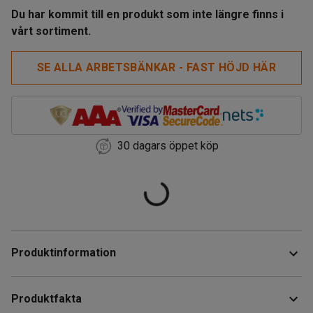
Du har kommit till en produkt som inte längre finns i
vårt sortiment.
SE ALLA ARBETSBÄNKAR - FAST HÖJD HÄR
30 dagars öppet köp
Produktinformation
Robust och stryktålig arbetsbänk som klarar en hög
Produktfakta
belastning upp till 750 kg. Bänken har ett stadigt och