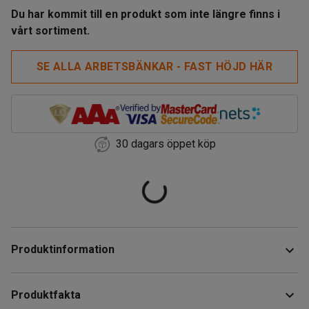
Du har kommit till en produkt som inte längre finns i
vårt sortiment.
SE ALLA ARBETSBÄNKAR - FAST HÖJD HÄR
30 dagars öppet köp
Produktinformation
Robust och stryktålig arbetsbänk som klarar en hög
Produktfakta
belastning upp till 750 kg. Bänken har ett stadigt och