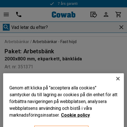
7 års garanti
Arbetsbänkar
Arbetsbänkar - Fast höjd
Paket: Arbetsbänk
2000x800 mm, ekparkett, bänklåda
Art. nr
:
351371
PAKET
Genom att klicka på "acceptera alla cookies"
samtycker du till lagring av cookies på din enhet för att
förbättra navigeringen på webbplatsen, analysera
webbplatsens användning och bistå i våra
marknadsföringsinsatser.
Cookie policy