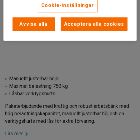
Cookie-inställningar
Avvisa alla
Acceptera alla cookies
Manuellt justerbar höjd
Maximal belastning 750 kg
Låsbar verktygshurts
Paketerbjudande med kraftig och robust arbetsbänk med
hög belastningskapacitet, manuellt justerbar höj och en
verktygshurts med lås för extra förvaring.
Läs mer