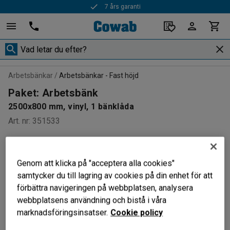
7 års garanti
Arbetsbänkar
Arbetsbänkar - Fast höjd
Paket: Arbetsbänk
2500x800 mm, vinyl, 1 bänklåda
Art. nr
:
351533
PAKET
Genom att klicka på "acceptera alla cookies"
samtycker du till lagring av cookies på din enhet för att
förbättra navigeringen på webbplatsen, analysera
webbplatsens användning och bistå i våra
marknadsföringsinsatser.
Cookie policy