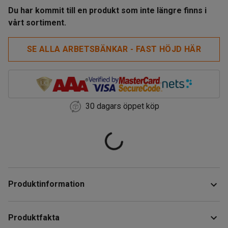
Du har kommit till en produkt som inte längre finns i
vårt sortiment.
SE ALLA ARBETSBÄNKAR - FAST HÖJD HÄR
30 dagars öppet köp
Produktinformation
Robust och stryktålig arbetsbänk som klarar en hög
Produktfakta
belastning upp till 750 kg. Bänken har ett stadigt och