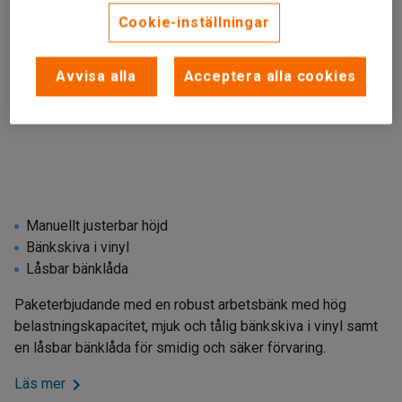
Cookie-inställningar
Avvisa alla
Acceptera alla cookies
Manuellt justerbar höjd
Bänkskiva i vinyl
Låsbar bänklåda
Paketerbjudande med en robust arbetsbänk med hög
belastningskapacitet, mjuk och tålig bänkskiva i vinyl samt
en låsbar bänklåda för smidig och säker förvaring.
Läs mer