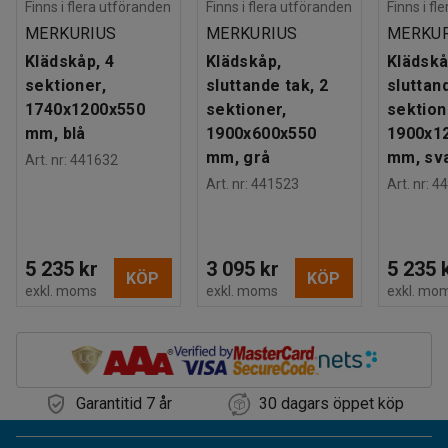
Finns i flera utföranden
Finns i flera utföranden
Finns i fl
MERKURIUS
MERKURIUS
MERKUR
Klädskåp, 4
Klädskåp,
Klädskå
sektioner,
sluttande tak, 2
sluttand
1740x1200x550
sektioner,
sektion
mm, blå
1900x600x550
1900x1
mm, grå
mm, sv
Art. nr
:
441632
Art. nr
:
441523
Art. nr
:
44
5 235 kr
3 095 kr
5 235 
KÖP
KÖP
exkl. moms
exkl. moms
exkl. mo
Garantitid 7 år
30 dagars öppet köp