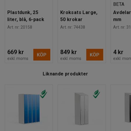
Färg stomme
:
Ljusgrå
BETA
Färgkod stomme
:
RAL 7035
Plastdunk, 25
Kroksats Large,
Avdelar
Antal dörrar
:
2
liter, blå, 6-pack
50 krokar
mm
Antal sektioner
:
1
Art. nr
:
20158
Art. nr
:
74438
Art. nr
:
31
Rek. antal personer för hantering
:
2
Estimerad hanteringstid/person
:
10
Min
Vikt
:
46
kg
Montering
:
Levereras monterad
669 kr
849 kr
4 kr
KÖP
KÖP
Tester
:
EN 16121:2023
exkl. moms
exkl. moms
exkl. mo
Kvalitets- & miljöbedömning
:
EPD
Liknande produkter