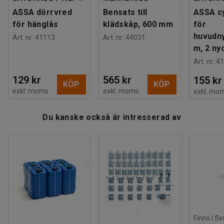
ASSA dörrvred
Bensats till
ASSA cy
Ladda ner skötselråd
för hänglås
klädskåp, 600 mm
för
Visa nerladdningsbara BIM-objekt
huvudn
Art. nr
:
41113
Art. nr
:
44031
m, 2 ny
Produktfakta
Art. nr
:
41
129 kr
565 kr
155 kr
Höjd
:
1900
mm
KÖP
KÖP
exkl. moms
exkl. moms
exkl. mo
Bredd
:
600
mm
Djup
:
550
mm
Du kanske också är intresserad av
Dörrtyp
:
Förstärkt enkelplåt
Tjocklek dörr
:
15
mm
Plåttjocklek dörr
:
0,8
mm
Plåttjocklek stomme
:
0,7
mm
Sektionsbredd
:
300
mm
Tak
:
Sluttande
Material
:
Stålplåt
Färg dörr
:
Svart
Färgkod dörr
:
RAL 9005
Finns i fl