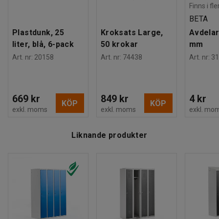
Montering
:
Levereras monterad
Finns i fl
Tester
:
EN 16121:2023
BETA
Kvalitets- & miljöbedömning
:
Plastdunk, 25
Kroksats Large,
Avdelar
EPD, Byggvarubedömd ID: 139208
liter, blå, 6-pack
50 krokar
mm
Art. nr
:
20158
Art. nr
:
74438
Art. nr
:
31
Media
669 kr
849 kr
4 kr
KÖP
KÖP
exkl. moms
exkl. moms
exkl. mo
Se produkt i 3D
Liknande produkter