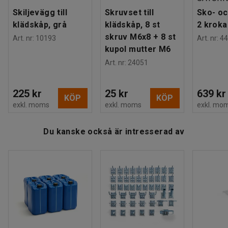
Bredd
:
800
mm
Skiljevägg till
Skruvset till
Sko- oc
Djup
:
550
mm
klädskåp, grå
klädskåp, 8 st
2 kroka
Dörrtyp
:
Förstärkt enkelplåt
skruv M6x8 + 8 st
Art. nr
:
10193
Art. nr
:
44
Tjocklek dörr
:
15
mm
kupol mutter M6
Plåttjocklek dörr
:
0,8
mm
Art. nr
:
24051
Plåttjocklek stomme
:
0,7
mm
Sektionsbredd
:
400
mm
225 kr
25 kr
639 kr
Tak
:
Plant
KÖP
KÖP
exkl. moms
exkl. moms
exkl. mo
Material
:
Stålplåt
Färg dörr
:
Svart
Du kanske också är intresserad av
Färgkod dörr
:
RAL 9005
Färg stomme
:
Ljusgrå
Färgkod stomme
:
RAL 7035
Antal dörrar
:
2
Antal sektioner
:
2
Rek. antal personer för hantering
:
2
Estimerad hanteringstid/person
:
10
Min
Vikt
:
56,01
kg