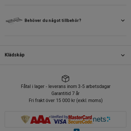
Behöver du något tillbehör?
Klädskåp
Produktinformation
Fåtal i lager
leverans inom 3
5 arbetsdagar
‑
‑
Exklusiva klädskåp av högsta kvalitet tillverkade i en
Garantitid 7 år
helsvetsad konstruktion av stålplåt.
Fri frakt över 15 000 kr (exkl. moms)
Fåtal i lager
leverans inom 3
5 arbetsdagar
‑
‑
Grå stomme i tålig pulverlack. Dörrar tillverkade i stålplåt
eller laminat, välj mellan flera olika färger. Dörrarna har
gummidämpning och är försedda med dörrstopp för tyst
stängning.