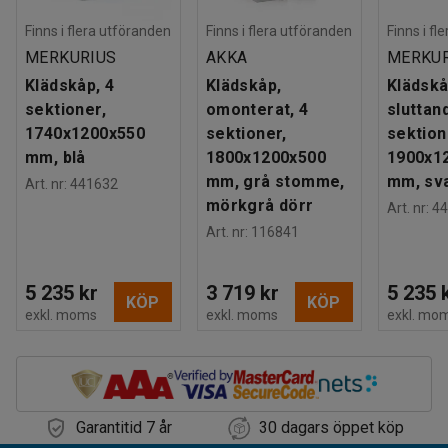
Finns i flera utföranden
Finns i flera utföranden
Finns i fl
MERKURIUS
AKKA
MERKUR
Klädskåp, 4
Klädskåp,
Klädskå
sektioner,
omonterat, 4
sluttand
1740x1200x550
sektioner,
sektion
mm, blå
1800x1200x500
1900x1
mm, grå stomme,
mm, sv
Art. nr
:
441632
mörkgrå dörr
Art. nr
:
44
Art. nr
:
116841
5 235 kr
3 719 kr
5 235 
KÖP
KÖP
exkl. moms
exkl. moms
exkl. mo
Garantitid 7 år
30 dagars öppet köp