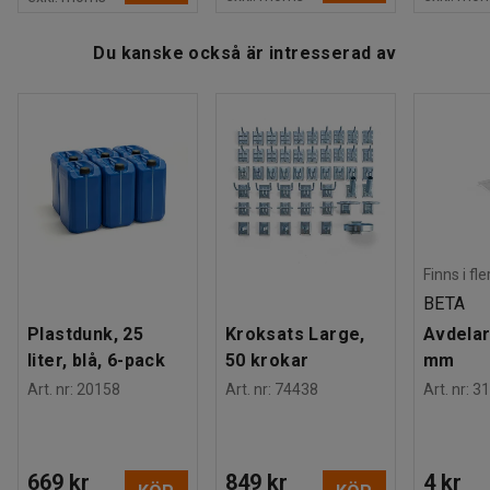
Tester
:
EN 14073-2:2004, EN 14073-3:2004, EN 14074:2004, EN
Du kanske också är intresserad av
16121:2013+A1:2017
Finns i fl
BETA
Plastdunk, 25
Kroksats Large,
Avdelar
liter, blå, 6-pack
50 krokar
mm
Art. nr
:
20158
Art. nr
:
74438
Art. nr
:
31
669 kr
849 kr
4 kr