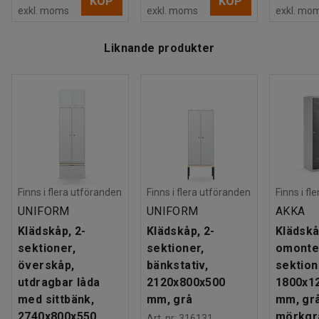
KÖP
KÖP
exkl. moms
exkl. moms
exkl. mo
Liknande produkter
Finns i flera utföranden
Finns i flera utföranden
Finns i fl
UNIFORM
UNIFORM
AKKA
Klädskåp, 2-
Klädskåp, 2-
Klädskå
sektioner,
sektioner,
omonter
överskåp,
bänkstativ,
sektion
utdragbar låda
2120x800x500
1800x1
med sittbänk,
mm, grå
mm, gr
2740x800x550
mörkgr
Art. nr
:
316131