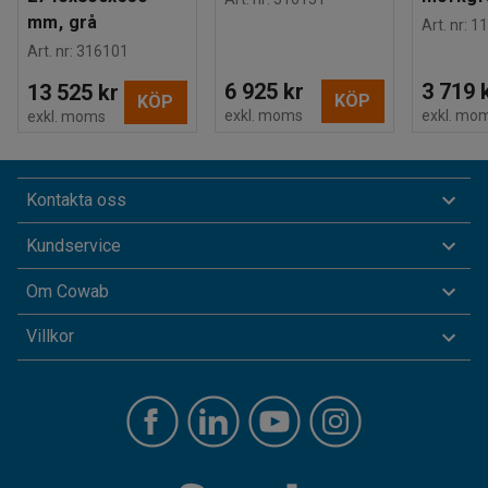
mm, grå
Art. nr
:
11
Art. nr
:
316101
6 925 kr
3 719 
13 525 kr
KÖP
KÖP
exkl. moms
exkl. mo
exkl. moms
Kontakta oss
Kundservice
Om Cowab
Villkor