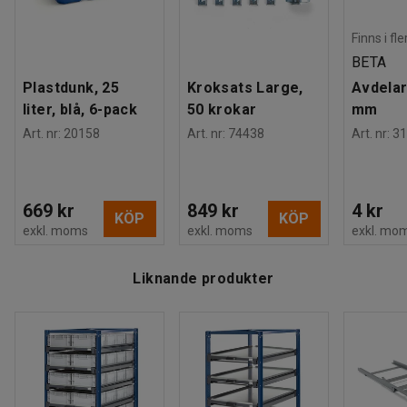
Du kan förankra enheten i golvet för ökad säkerhet och för
att undvika fallskador.
Finns i fl
BETA
Tänk på att komplettera med plastbackar för att underlätta
Plastdunk, 25
Kroksats Large,
Avdelar
sortering och plockning.
liter, blå, 6-pack
50 krokar
mm
Art. nr
:
20158
Art. nr
:
74438
Art. nr
:
31
669 kr
849 kr
4 kr
KÖP
KÖP
exkl. moms
exkl. moms
exkl. mo
Liknande produkter