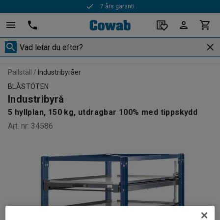
7 års garanti
Pallställ
Industribyråer
BLÅSTÖTEN
Industribyrå
5 hyllplan, 150 kg, utdragbar 100% med tippskydd
Art. nr
:
34586