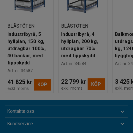
BLÅSTÖTEN
BLÅSTÖTEN
Industribyrå, 5
Industribyrå, 4
Balkmo
hyllplan, 150 kg,
hyllplan, 200 kg,
utdrags
utdragbar 100%,
utdragbar 70%
kg, 12
40 backar, med
med tippskydd
bygghö
tippskydd
Art. nr
:
34584
Art. nr
:
34
Art. nr
:
34587
22 799 kr
3 425 
41 825 kr
KÖP
KÖP
exkl. moms
exkl. mo
exkl. moms
Kontakta oss
Kundservice