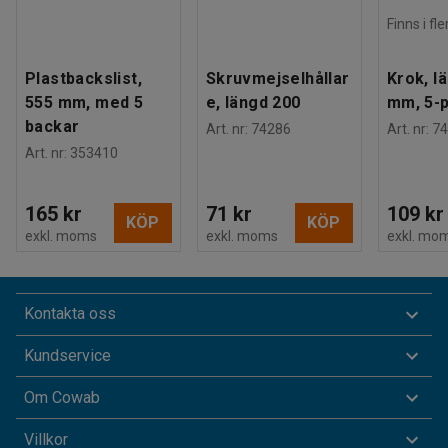
Finns i fl
Plastbackslist,
Skruvmejselhållar
Krok, l
555 mm, med 5
e, längd 200
mm, 5-
backar
Art. nr
:
74286
Art. nr
:
74
Art. nr
:
353410
165 kr
71 kr
109 kr
KÖP
KÖP
exkl. moms
exkl. moms
exkl. mo
Kontakta oss
Kundservice
Om Cowab
Villkor