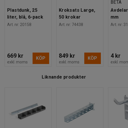
BETA
Plastdunk, 25
Kroksats Large,
Avdelar
liter, blå, 6-pack
50 krokar
mm
Art. nr
:
20158
Art. nr
:
74438
Art. nr
:
31
669 kr
849 kr
4 kr
KÖP
KÖP
exkl. moms
exkl. moms
exkl. mo
Liknande produkter