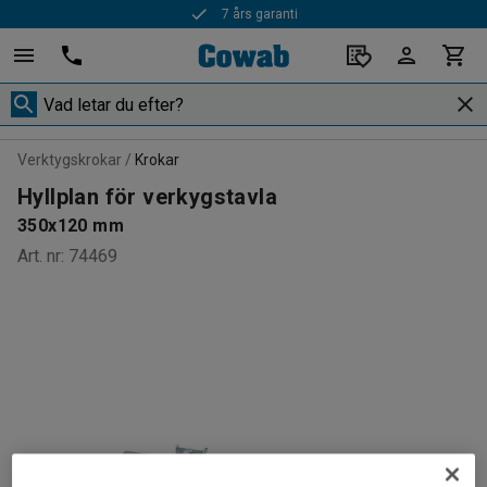
7 års garanti
Verktygskrokar
Krokar
Hyllplan för verkygstavla
350x120 mm
Art. nr
:
74469