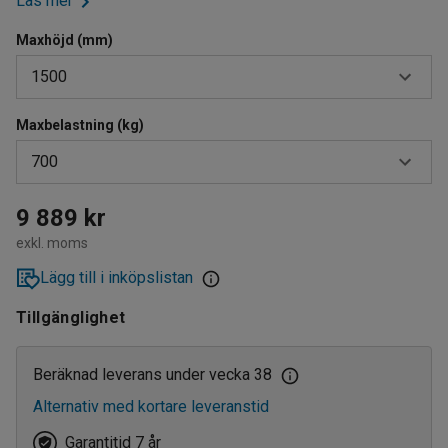
Läs mer
Maxhöjd (mm)
1500
Maxbelastning (kg)
1300
700
1500
350
9 889 kr
exkl. moms
700
Lägg till i inköpslistan
Tillgänglighet
Beräknad leverans under vecka 38
Alternativ med kortare leveranstid
Garantitid 7 år