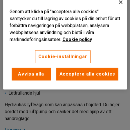
Genom att klicka på "acceptera alla cookies"
samtycker du till lagring av cookies på din enhet för att
förbättra navigeringen på webbplatsen, analysera
webbplatsens användning och bistå i våra
marknadsföringsinsatser.
Cookie policy
Cookie-inställningar
Avvisa alla
Acceptera alla cookies
Lättmanövrerad
Anpassningsbar höjd
Lättrullande hjul
Hydraulisk lyftvagn som kan anpassas i höjdled. Du höjer
bordet med luftpump och sänker det med hjälp av ett
handreglage.