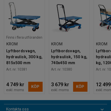
Finns i flera utföranden
KROM
KROM
KROM
Lyftbordsvagn,
Lyftbordsvagn,
Lyftbor
hydraulisk, 300 kg,
hydraulisk, 150 kg,
hydraul
815x500 mm
740x450 mm
kg, 12
Art. nr
:
10381
Art. nr
:
10380
Art. nr
:
10
4 749 kr
3 679 kr
12 499
KÖP
KÖP
exkl. moms
exkl. moms
exkl. mo
Kontakta oss