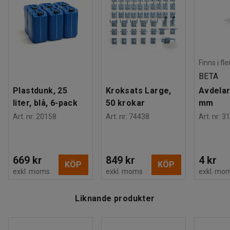
Finns i fl
BETA
Plastdunk, 25
Kroksats Large,
Avdelar
liter, blå, 6-pack
50 krokar
mm
Art. nr
:
20158
Art. nr
:
74438
Art. nr
:
31
669 kr
849 kr
4 kr
KÖP
KÖP
exkl. moms
exkl. moms
exkl. mo
Liknande produkter