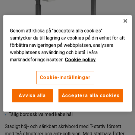
Genom att klicka på "acceptera alla cookies"
samtycker du till lagring av cookies på din enhet för att
förbättra navigeringen på webbplatsen, analysera
webbplatsens användning och bistå i våra
marknadsföringsinsatser.
Cookie policy
Liknande produkter
Cookie-inställningar
Avvisa alla
Acceptera alla cookies
Ergonomiskt
Anti-collision-funktion
Tålig bordsskiva med kabelhål
Stadigt höj- och sänkbart skrivbord med T-stativ försett
med två elmotorer och anti-collision. Med ställbara fötter