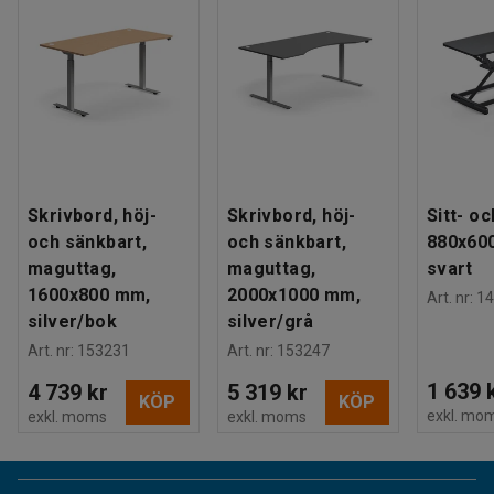
Skrivbord, höj-
Skrivbord, höj-
Sitt- o
och sänkbart,
och sänkbart,
880x60
maguttag,
maguttag,
svart
1600x800 mm,
2000x1000 mm,
Art. nr
:
14
silver/bok
silver/grå
Art. nr
:
153231
Art. nr
:
153247
1 639 
4 739 kr
5 319 kr
KÖP
KÖP
exkl. mo
exkl. moms
exkl. moms