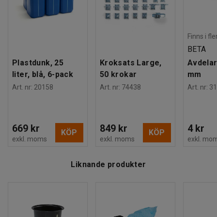
Finns i fl
BETA
Plastdunk, 25
Kroksats Large,
Avdelar
liter, blå, 6-pack
50 krokar
mm
Art. nr
:
20158
Art. nr
:
74438
Art. nr
:
31
669 kr
849 kr
4 kr
KÖP
KÖP
exkl. moms
exkl. moms
exkl. mo
Liknande produkter