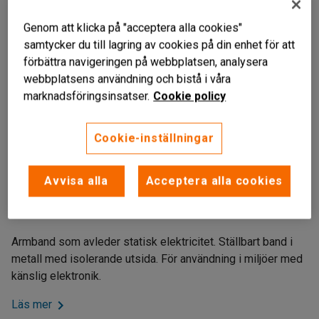
Genom att klicka på "acceptera alla cookies"
samtycker du till lagring av cookies på din enhet för att
förbättra navigeringen på webbplatsen, analysera
webbplatsens användning och bistå i våra
marknadsföringsinsatser.
Cookie policy
Cookie-inställningar
Liknande produkter
Nickelfri
Avvisa alla
Acceptera alla cookies
Hög tillförlitlighet
Isolerande utsida
Armband som avleder statisk elektricitet. Ställbart band i
metall med isolerande utsida. För användning i miljöer med
känslig elektronik.
Läs mer