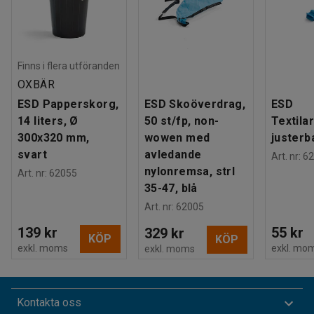
Finns i flera utföranden
OXBÄR
ESD Papperskorg,
ESD Skoöverdrag,
ESD
14 liters, Ø
50 st/fp, non-
Textila
300x320 mm,
wowen med
justerb
svart
avledande
Art. nr
:
62
nylonremsa, strl
Art. nr
:
62055
35-47, blå
Art. nr
:
62005
139 kr
55 kr
329 kr
KÖP
KÖP
exkl. moms
exkl. mo
exkl. moms
Kontakta oss