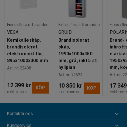
Finns i flera utföranden
Finns i flera utföranden
Finns i fl
VEGA
GRUID
POLARI
Kemikalieskåp,
Brandisolerat
Brand- 
brandisolerat,
skåp,
inbrott
elektroniskt lås,
1990x1000x450
e arkiv
895x1000x300 mm
mm, grå, inkl 5 st
1950x9
hyllplan
mm, ko
Art. nr
:
22438
Art. nr
:
74524
Art. nr
:
22
12 399 kr
10 850 kr
17 349
KÖP
KÖP
exkl. moms
exkl. moms
exkl. mo
Kontakta oss
Kundservice