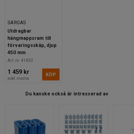
Estimerad hanteringstid/person
:
30
Min
Vikt
:
125
kg
Montering
:
Levereras monterad
SARGAS
Tester
:
EN 16121, EN 14073-2, EN 14074, SP 2369
Utdragbar
Kvalitets- & miljöbedömning
:
Byggvarubedömd ID: 54639
hängmappsram till
förvaringsskåp, djup
450 mm
Art. nr
:
41433
1 459 kr
KÖP
exkl. moms
Du kanske också är intresserad av