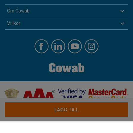
Om Cowab
Villkor
LÄGG TILL