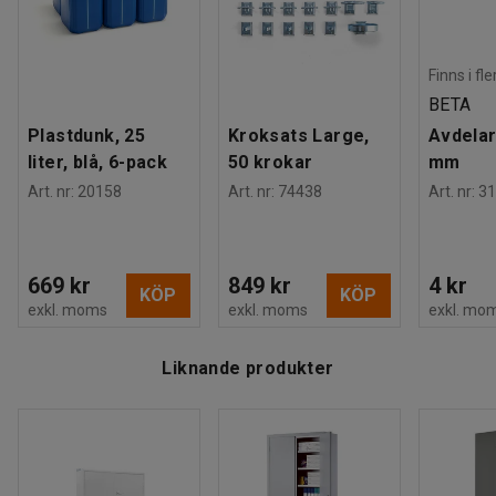
Finns i fl
BETA
Plastdunk, 25
Kroksats Large,
Avdelar
liter, blå, 6-pack
50 krokar
mm
Art. nr
:
20158
Art. nr
:
74438
Art. nr
:
31
669 kr
849 kr
4 kr
KÖP
KÖP
exkl. moms
exkl. moms
exkl. mo
Liknande produkter