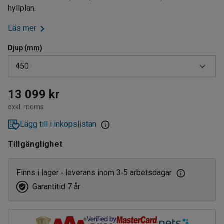
hyllplan.
Läs mer
Djup (mm)
450
450
13 099 kr
exkl. moms
600
Lägg till i inköpslistan
Tillgänglighet
Finns i lager
leverans inom 3
5 arbetsdagar
‑
‑
Garantitid 7 år