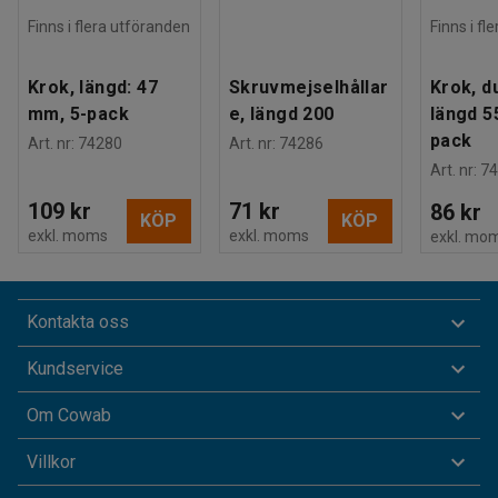
Finns i flera utföranden
Finns i fl
Krok, längd: 47
Skruvmejselhållar
Krok, d
mm, 5-pack
e, längd 200
längd 5
pack
Art. nr
:
74280
Art. nr
:
74286
Art. nr
:
74
109 kr
71 kr
86 kr
KÖP
KÖP
exkl. moms
exkl. moms
exkl. mo
Kontakta oss
Kundservice
Om Cowab
Villkor