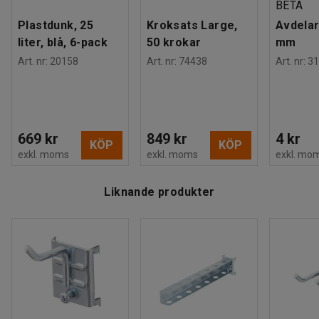
BETA
Plastdunk, 25
Kroksats Large,
Avdelar
liter, blå, 6-pack
50 krokar
mm
Art. nr
:
20158
Art. nr
:
74438
Art. nr
:
31
669 kr
849 kr
4 kr
KÖP
KÖP
exkl. moms
exkl. moms
exkl. mo
Liknande produkter