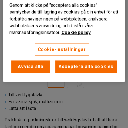
Genom att klicka på "acceptera alla cookies"
samtycker du till lagring av cookies på din enhet för att
förbättra navigeringen på webbplatsen, analysera
webbplatsens användning och bistå i våra
marknadsföringsinsatser.
Cookie policy
Cookie-inställningar
Liknande produkter
Avvisa alla
Acceptera alla cookies
Till verktygstavla
För skruv, spik, muttrar m.m.
Lätta att fästa
Praktisk förpackningskrok till verktygstavla. Lätt att haka
fast och ger dig en anpassningsbar förvaringslösning för