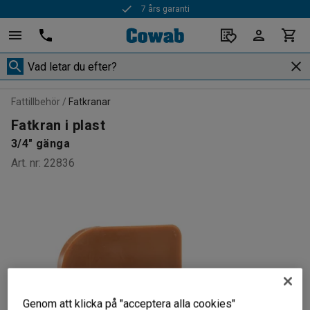
7 års garanti
Fattillbehör
Fatkranar
Fatkran i plast
3/4" gänga
Art. nr
:
22836
Genom att klicka på "acceptera alla cookies"