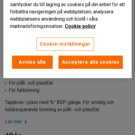
samtycker du till lagring av cookies på din enhet för att
förbättra navigeringen på webbplatsen, analysera
webbplatsens användning och bistå i våra
marknadsföringsinsatser.
Cookie policy
Cookie-inställningar
Avvisa alla
Acceptera alla cookies
Liknande produkter
Fatkran i plast
För plåt- och plastfat
För fattömning
Tappkran i plast med ¾” BSP-gänga. För smidig och
tidsbesparande tömning av plåt- och plastfat.
Läs mer