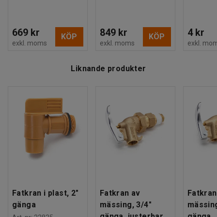
669 kr
849 kr
4 kr
KÖP
KÖP
exkl. moms
exkl. moms
exkl. mo
Liknande produkter
Fatkran i plast, 2"
Fatkran av
Fatkran
gänga
mässing, 3/4"
mässing
gänga, justerbar
gänga