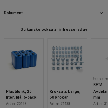
Färg
:
Brun
Med kranen går det snabbt och enkelt att tömma fatet.
Dokument
Material
:
Plast
Anpassad för plåt- eller plastfat med adapter.
Rek. antal personer för hantering
:
1
Estimerad hanteringstid/person
:
5
Min
Ladda ner skötselråd
Du kanske också är intresserad av
Vikt
:
0,05
kg
Finns i fl
BETA
Plastdunk, 25
Kroksats Large,
Avdelar
liter, blå, 6-pack
50 krokar
mm
Art. nr
:
20158
Art. nr
:
74438
Art. nr
:
31