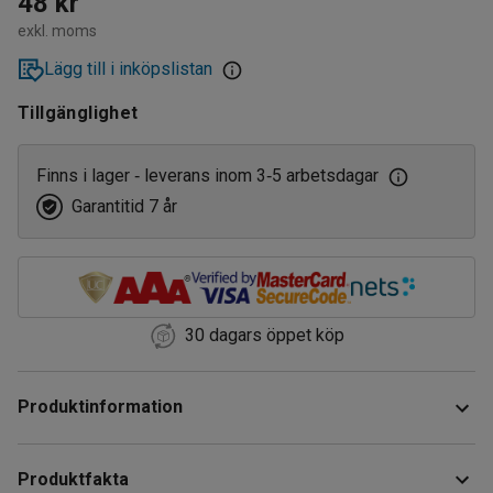
48 kr
exkl. moms
Lägg till i inköpslistan
Tillgänglighet
Finns i lager
leverans inom 3
5 arbetsdagar
‑
‑
Garantitid 7 år
30 dagars öppet köp
Produktinformation
Fatkranen är tillverkad i härdad plast. Försedd med ¾” BSP-
Produktfakta
gänga.