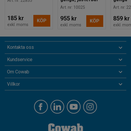
Art. nr
:
22835
Art. nr
:
10025
Art. nr
:
22
185 kr
955 kr
859 kr
KÖP
KÖP
exkl. moms
exkl. moms
exkl. mo
Kontakta oss
Kundservice
Om Cowab
Villkor