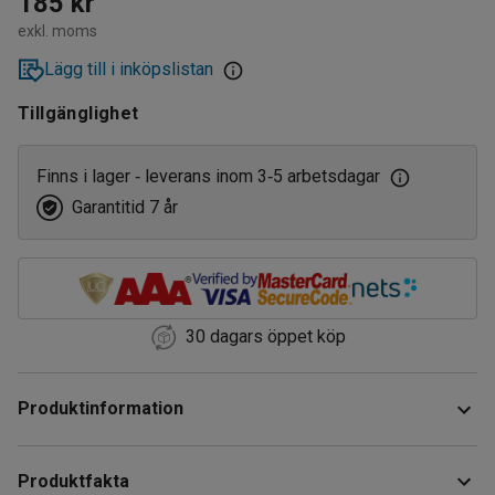
185 kr
exkl. moms
Lägg till i inköpslistan
Tillgänglighet
Finns i lager
leverans inom 3
5 arbetsdagar
‑
‑
Garantitid 7 år
30 dagars öppet köp
Produktinformation
Fatkranen är tillverkad i härdad plast. Försedd med tätning
Produktfakta
och BSP-gänga.