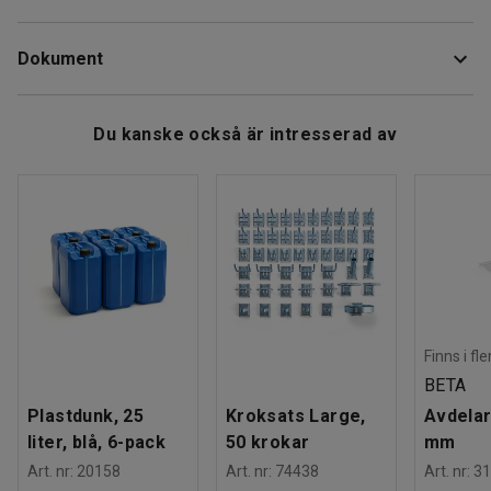
Färg
:
Brun
Med kranen går det snabbt och enkelt att tömma fatet.
Dokument
Material
:
Plast
Anpassad för plåt- eller plastfat med adapter.
Rek. antal personer för hantering
:
1
Estimerad hanteringstid/person
:
5
Min
Ladda ner skötselråd
Du kanske också är intresserad av
Vikt
:
0,31
kg
Finns i fl
BETA
Plastdunk, 25
Kroksats Large,
Avdelar
liter, blå, 6-pack
50 krokar
mm
Art. nr
:
20158
Art. nr
:
74438
Art. nr
:
31