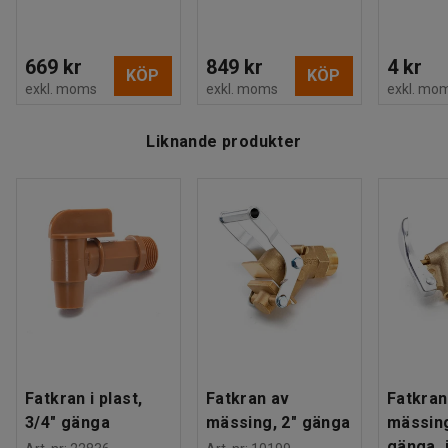
669 kr
849 kr
4 kr
KÖP
KÖP
exkl. moms
exkl. moms
exkl. mo
Liknande produkter
Fatkran i plast,
Fatkran av
Fatkran
3/4" gänga
mässing, 2" gänga
mässing
gänga, 