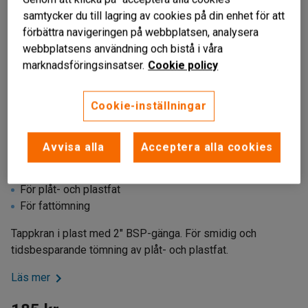
samtycker du till lagring av cookies på din enhet för att
förbättra navigeringen på webbplatsen, analysera
webbplatsens användning och bistå i våra
marknadsföringsinsatser.
Cookie policy
Cookie-inställningar
Avvisa alla
Acceptera alla cookies
Liknande produkter
Fatkran i plast
För plåt- och plastfat
För fattömning
Tappkran i plast med 2" BSP-gänga. För smidig och
tidsbesparande tömning av plåt- och plastfat.
Läs mer