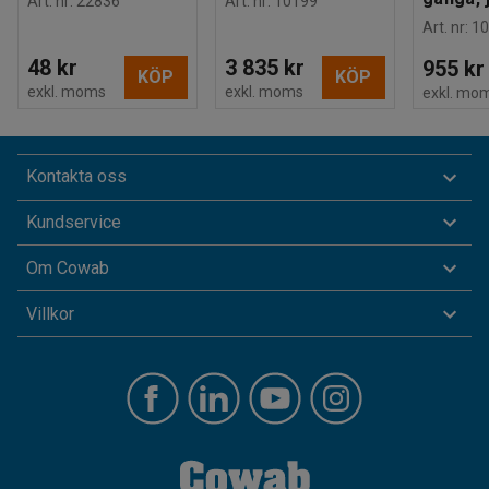
Art. nr
:
22836
Art. nr
:
10199
Art. nr
:
10
48 kr
3 835 kr
955 kr
KÖP
KÖP
exkl. moms
exkl. moms
exkl. mo
Kontakta oss
Kundservice
Om Cowab
Villkor