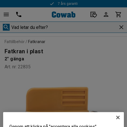
7 års garanti
Fattillbehör
Fatkranar
Fatkran i plast
2" gänga
Art. nr
:
22835
Genom att klicka på "acceptera alla cookies"