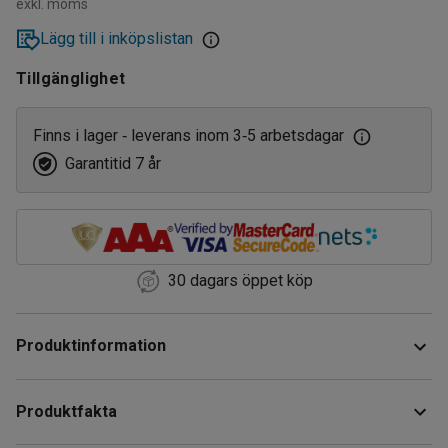
exkl. moms
Lägg till i inköpslistan
Tillgänglighet
Finns i lager
leverans inom 3
5 arbetsdagar
‑
‑
Garantitid 7 år
30 dagars öppet köp
Produktinformation
Fatkran av mässing för enkel fattömning. Kranen är FM-
Produktfakta
godkänd och anpassad för trögflytande vätskor.