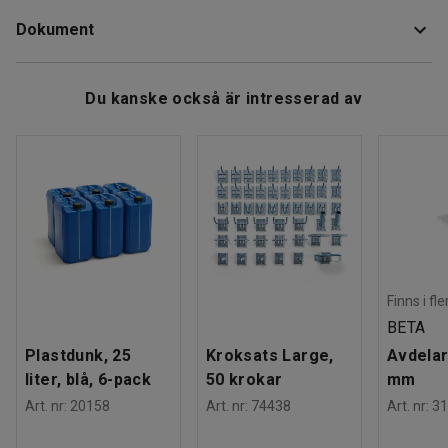
Material
:
Mässing
Dokument
Rek. antal personer för hantering
:
1
Estimerad hanteringstid/person
:
5
Min
Vikt
:
3,06
kg
Ladda ner skötselråd
Du kanske också är intresserad av
Finns i fl
BETA
Plastdunk, 25
Kroksats Large,
Avdelar
liter, blå, 6-pack
50 krokar
mm
Art. nr
:
20158
Art. nr
:
74438
Art. nr
:
31