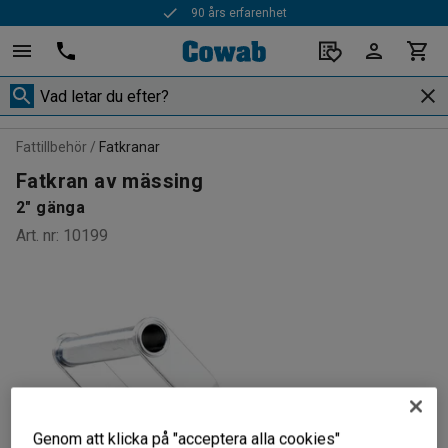
90 års erfarenhet
Fattillbehör
Fatkranar
Fatkran av mässing
2" gänga
Art. nr
:
10199
Genom att klicka på "acceptera alla cookies"