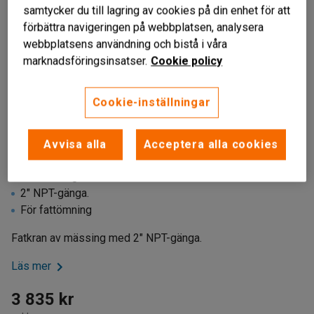
samtycker du till lagring av cookies på din enhet för att
förbättra navigeringen på webbplatsen, analysera
webbplatsens användning och bistå i våra
marknadsföringsinsatser.
Cookie policy
Cookie-inställningar
Avvisa alla
Acceptera alla cookies
Av mässing
2" NPT-gänga.
För fattömning
Fatkran av mässing med 2" NPT-gänga.
Läs mer
3 835 kr