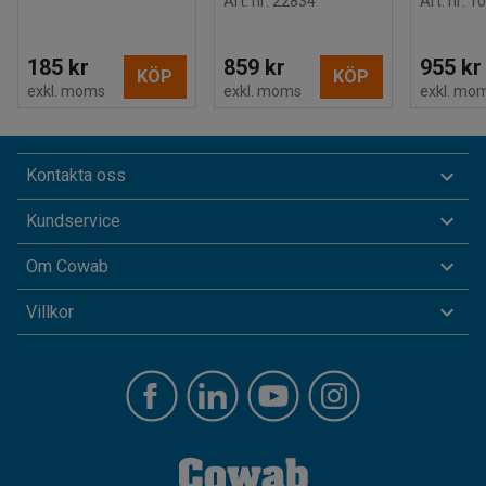
Art. nr
:
22834
Art. nr
:
10
185 kr
859 kr
955 kr
KÖP
KÖP
exkl. moms
exkl. moms
exkl. mo
Kontakta oss
Kundservice
Om Cowab
Villkor