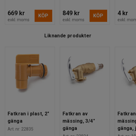
669 kr
849 kr
4 kr
KÖP
KÖP
exkl. moms
exkl. moms
exkl. mo
Liknande produkter
Fatkran i plast, 2"
Fatkran av
Fatkran
gänga
mässing, 3/4"
mässing
gänga
gänga, 
Art. nr
:
22835