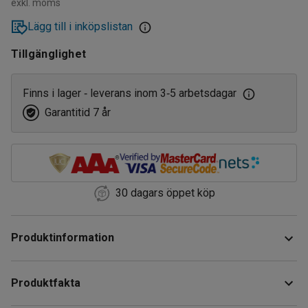
exkl. moms
Lägg till i inköpslistan
Tillgänglighet
Finns i lager
leverans inom 3
5 arbetsdagar
‑
‑
Garantitid 7 år
30 dagars öppet köp
Produktinformation
Tappkran med ​integrerat flamskydd som förhindrar brand.
Produktfakta
Ger praktisk och enkel tömning av fat.