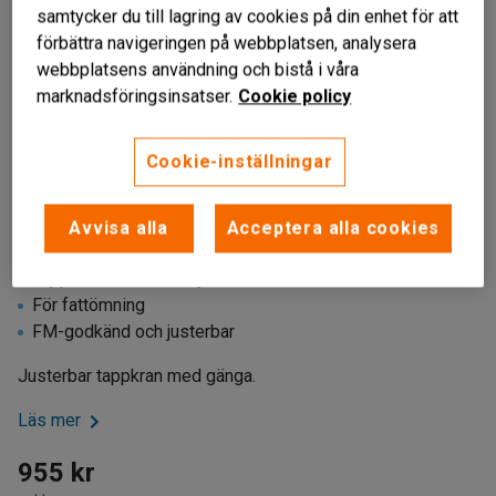
samtycker du till lagring av cookies på din enhet för att
förbättra navigeringen på webbplatsen, analysera
webbplatsens användning och bistå i våra
marknadsföringsinsatser.
Cookie policy
Cookie-inställningar
Avvisa alla
Acceptera alla cookies
Liknande produkter
Tappkran med flamskydd
För fattömning
FM-godkänd och justerbar
Justerbar tappkran med gänga.
Läs mer
955 kr