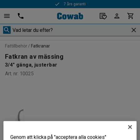
7 års garanti
Fattillbehör
Fatkranar
Fatkran av mässing
3/4" gänga, justerbar
Art. nr
:
10025
Genom att klicka på "acceptera alla cookies"