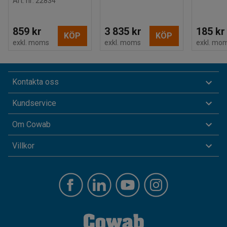
Art. nr
:
22834
859 kr
3 835 kr
185 kr
KÖP
KÖP
exkl. moms
exkl. moms
exkl. mo
Kontakta oss
Kundservice
Om Cowab
Villkor