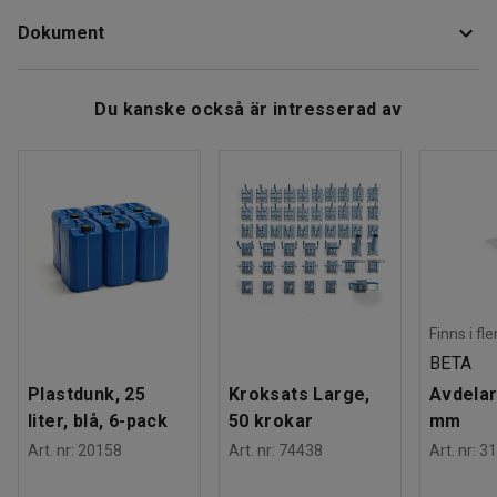
Material
:
Mässing
Dokument
Rek. antal personer för hantering
:
1
FM-godkänd och justerbar. Självslutande med 2” gänga.
Estimerad hanteringstid/person
:
5
Min
Vikt
:
0,66
kg
Ladda ner skötselråd
Du kanske också är intresserad av
Finns i fl
BETA
Plastdunk, 25
Kroksats Large,
Avdelar
liter, blå, 6-pack
50 krokar
mm
Art. nr
:
20158
Art. nr
:
74438
Art. nr
:
31