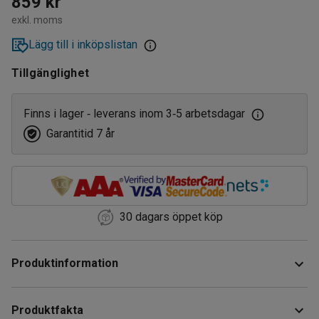
859 kr
exkl. moms
Lägg till i inköpslistan
Tillgänglighet
Finns i lager
leverans inom 3
5 arbetsdagar
‑
‑
Garantitid 7 år
30 dagars öppet köp
Produktinformation
Tappkranen är FM-godkänd och har ¾” NPT-gänga.
Produktfakta
Integrerat flamskydd som förhindrar brand.