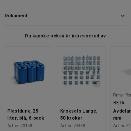
Material
:
Mässing
Ger praktisk och enkel tömning av fat.
Dokument
Rek. antal personer för hantering
:
1
Estimerad hanteringstid/person
:
5
Min
Vikt
:
0,61
kg
Ladda ner skötselråd
Du kanske också är intresserad av
Finns i fl
BETA
Plastdunk, 25
Kroksats Large,
Avdelar
liter, blå, 6-pack
50 krokar
mm
Art. nr
:
20158
Art. nr
:
74438
Art. nr
:
31