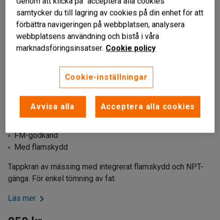
Genom att klicka på "acceptera alla cookies"
samtycker du till lagring av cookies på din enhet för att
förbättra navigeringen på webbplatsen, analysera
webbplatsens användning och bistå i våra
marknadsföringsinsatser.
Cookie policy
Cookie-inställningar
Liknande produkter
Avvisa alla
Acceptera alla cookies
För fattömning
FM-godkänd
Med flamskydd
Tappkran av mässing med integrerat flamskydd och NPT-
gänga. För enkel tömning av fat.
Läs mer