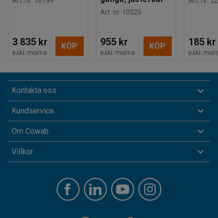
Art. nr
:
10199
Art. nr
:
22
Art. nr
:
10025
3 835 kr
955 kr
185 kr
KÖP
KÖP
exkl. moms
exkl. moms
exkl. mo
Kontakta oss
Kundservice
Om Cowab
Villkor