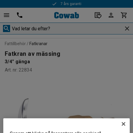
7 års garanti
Fattillbehör
Fatkranar
Fatkran av mässing
3/4" gänga
Art. nr
:
22834