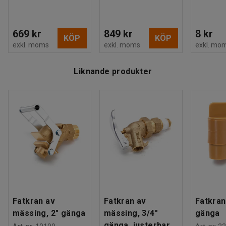
669 kr
849 kr
8 kr
KÖP
KÖP
exkl. moms
exkl. moms
exkl. mo
Liknande produkter
Fatkran av
Fatkran av
Fatkran 
mässing, 2" gänga
mässing, 3/4"
gänga
gänga, justerbar