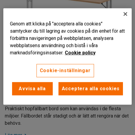
Genom att klicka på "acceptera alla cookies"
samtycker du till lagring av cookies på din enhet för att
förbättra navigeringen på webbplatsen, analysera
webbplatsens användning och bistå i våra
marknadsföringsinsatser.
Cookie policy
Cookie-inställningar
Hopfällbart
Avvisa alla
Acceptera alla cookies
Bordsskiva i laminat
T-stativ
Praktiskt hopfällbart bord som kan användas i de flesta
miljöer. Fällbordet står stadigt och är lätt att rengöra när det
behövs.