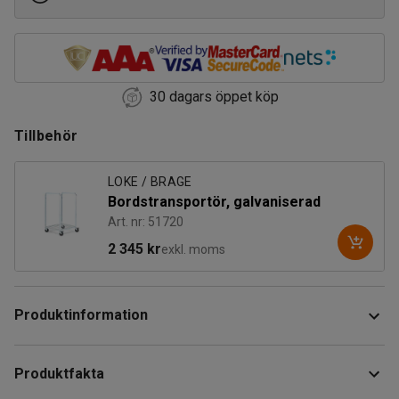
30 dagars öppet köp
Tillbehör
LOKE / BRAGE
Bordstransportör, galvaniserad
Art. nr: 51720
2 345 kr
exkl. moms
Produktinformation
Detta hopfällbara bord är perfekt för tillfällig användning på
Produktfakta
mässor, konferenser, utställningar och liknande. Det står
stadigt och kan därför även användas som en mer