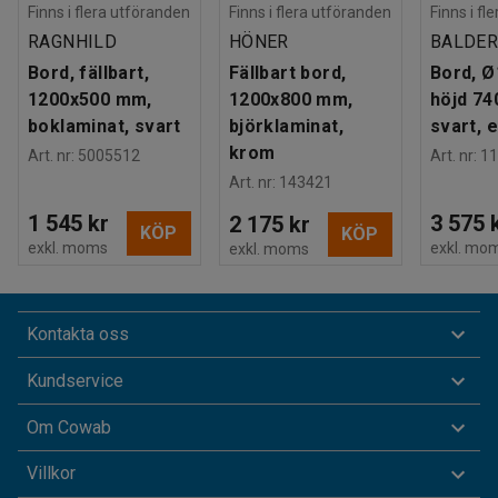
Finns i flera utföranden
Finns i flera utföranden
Finns i fl
RAGNHILD
HÖNER
BALDE
Bord, fällbart,
Fällbart bord,
Bord, 
1200x500 mm,
1200x800 mm,
höjd 74
boklaminat, svart
björklaminat,
svart, 
krom
Art. nr
:
5005512
Art. nr
:
11
Art. nr
:
143421
1 545 kr
3 575 
2 175 kr
KÖP
KÖP
exkl. moms
exkl. mo
exkl. moms
Kontakta oss
Kundservice
Om Cowab
Villkor