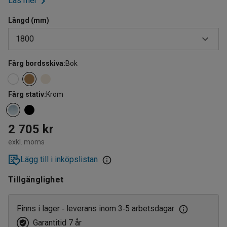
Läs mer
Längd (mm)
1800
Färg bordsskiva
:
Bok
1200
1800
Färg stativ
:
Krom
2 705 kr
exkl. moms
Lägg till i inköpslistan
Tillgänglighet
Finns i lager
leverans inom 3
5 arbetsdagar
‑
‑
Garantitid 7 år