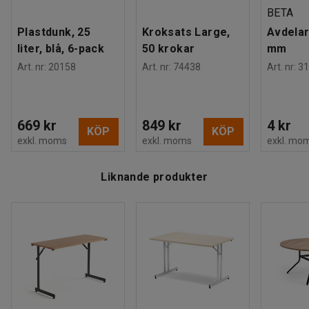
BETA
Plastdunk, 25
Kroksats Large,
Avdelar
liter, blå, 6-pack
50 krokar
mm
Art. nr
:
20158
Art. nr
:
74438
Art. nr
:
31
669 kr
849 kr
4 kr
KÖP
KÖP
exkl. moms
exkl. moms
exkl. mo
Liknande produkter