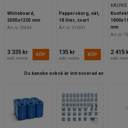
KALYKE
Whiteboard,
Papperskorg, nät,
Konfek
2005x1205 mm
18 liter, svart
1800x1
mm
Art. nr
:
50094
Art. nr
:
313591
Art. nr
:
73
3 335 kr
135 kr
2 415 
KÖP
KÖP
exkl. moms
exkl. moms
exkl. mo
Du kanske också är intresserad av