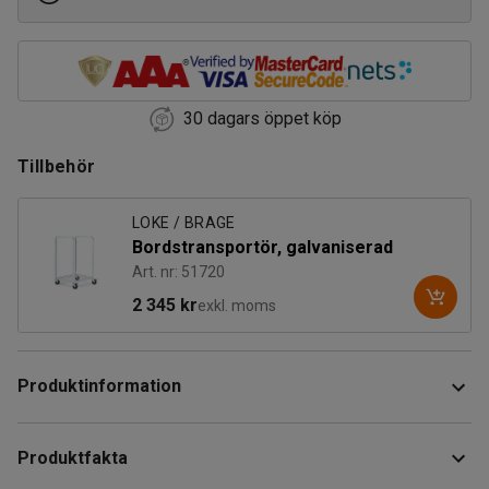
30 dagars öppet köp
Tillbehör
LOKE / BRAGE
Bordstransportör, galvaniserad
Art. nr: 51720
2 345 kr
exkl. moms
Produktinformation
Detta hopfällbara bord är perfekt för tillfällig användning på
Produktfakta
mässor, konferenser, utställningar och liknande. Det står
stadigt och kan därför även användas som en mer