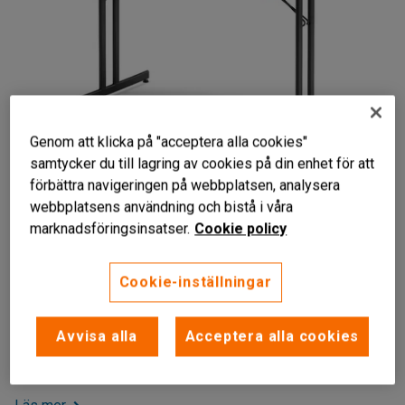
Genom att klicka på "acceptera alla cookies"
samtycker du till lagring av cookies på din enhet för att
förbättra navigeringen på webbplatsen, analysera
webbplatsens användning och bistå i våra
Liknande produkter
marknadsföringsinsatser.
Cookie policy
Enkelt att fälla ihop
Tåligt bordsytskikt i laminat
Cookie-inställningar
Platsbesparande vid förvaring
Praktiskt, hopfällbart bord som kan användas i de flesta
Avvisa alla
Acceptera alla cookies
miljöer. Fällbordet står stadigt och är lätt att rengöra när det
behövs.