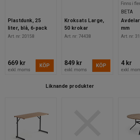
Finns i fl
BETA
Plastdunk, 25
Kroksats Large,
Avdelar
liter, blå, 6-pack
50 krokar
mm
Art. nr
:
20158
Art. nr
:
74438
Art. nr
:
31
669 kr
849 kr
4 kr
KÖP
KÖP
exkl. moms
exkl. moms
exkl. mo
Liknande produkter