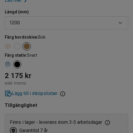
Läs mer
Längd (mm)
1200
Färg bordsskiva
:
Bok
1200
1800
Färg stativ
:
Svart
2 175 kr
exkl. moms
Lägg till i inköpslistan
Tillgänglighet
Finns i lager
leverans inom 3
5 arbetsdagar
‑
‑
Garantitid 7 år