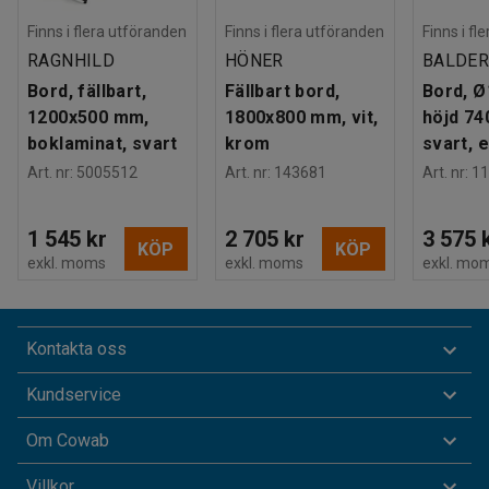
Finns i flera utföranden
Finns i flera utföranden
Finns i fl
RAGNHILD
HÖNER
BALDE
Bord, fällbart,
Fällbart bord,
Bord, 
1200x500 mm,
1800x800 mm, vit,
höjd 74
boklaminat, svart
krom
svart, 
Art. nr
:
5005512
Art. nr
:
143681
Art. nr
:
11
1 545 kr
2 705 kr
3 575 
KÖP
KÖP
exkl. moms
exkl. moms
exkl. mo
Kontakta oss
Kundservice
Om Cowab
Villkor