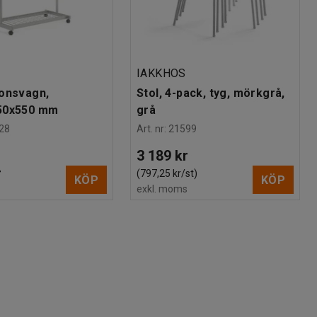
IAKKHOS
onsvagn,
Stol, 4-pack, tyg, mörkgrå,
50x550 mm
grå
28
Art. nr
:
21599
3 189 kr
r
(797,25 kr/st)
KÖP
KÖP
s
exkl. moms