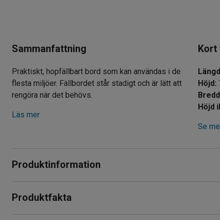
Sammanfattning
Kort
Praktiskt, hopfällbart bord som kan användas i de
Läng
flesta miljöer. Fällbordet står stadigt och är lätt att
Höjd
:
rengöra när det behövs.
Bred
Höjd i
Läs mer
Se mer
Produktinformation
Detta hopfällbara bord är perfekt för tillfällig användning på 
Produktfakta
Det står stadigt och kan därför även användas som en mer p
Längd
:
1200
mm