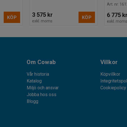
Art. nr
:
161
3 575 kr
6 775 k
KÖP
KÖP
exkl. moms
exkl. mom
Om Cowab
Villkor
Vår historia
Köpvillkor
Katalog
Integritetspo
Miljö och ansvar
Cookiepolicy
Jobba hos oss
Blogg