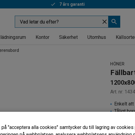
7 års garanti
lädningsrum
Kontor
Säkerhet
Utomhus
Källsorte
ferensbord
HÖNER
Fällbar
1200x80
Art. nr
:
143
Enkelt att
Tåligt bor
Platsbesp
 på "acceptera alla cookies" samtycker du till lagring av cookies 
Längd (mm)
vigeringen på webbplatsen, analysera webbplatsens användning oc