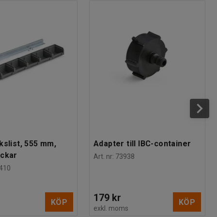
kslist, 555 mm,
Adapter till IBC-container
ackar
Art. nr
:
73938
410
179 kr
KÖP
KÖP
s
exkl. moms