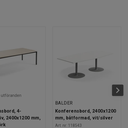
ra utföranden
BALDER
sbord, 4-
Konferensbord, 2400x1200
iv, 2400x1200 mm,
mm, båtformad, vit/silver
örk
Art. nr
:
118543