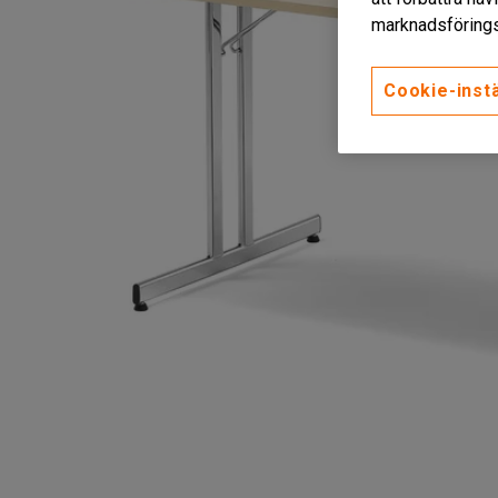
marknadsförings
Cookie-instä