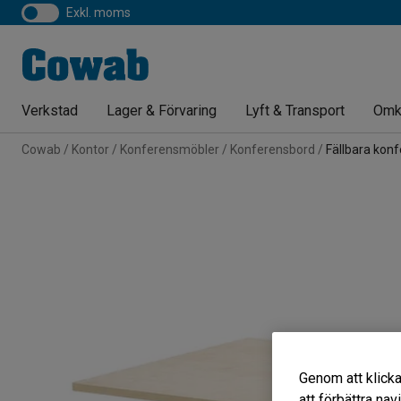
exkl. moms
Verkstad
Lager & Förvaring
Lyft & Transport
Omk
Cowab
Kontor
Konferensmöbler
Konferensbord
Fällbara kon
Genom att klicka
att förbättra na