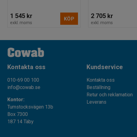
1 545 kr
2 705 kr
KÖP
exkl. moms
exkl. moms
Kontakta oss
Kundservice
010-69 00 100
Kontakta oss
info@cowab.se
Beställning
Retur och reklamation
Kontor:
Leverans
Tumstocksvägen 13b
Box 7300
187 14 Täby