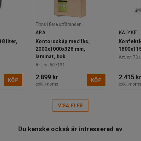
Finns i flera utföranden
ARA
KALYKE
8 liter,
Kontorsskåp med lås,
Konfekti
2000x1000x328 mm,
1800x11
laminat, bok
Art. nr
:
731
Art. nr
:
507191
2 899 kr
2 415 k
KÖP
KÖP
exkl. moms
exkl. mom
VISA FLER
Du kanske också är intresserad av