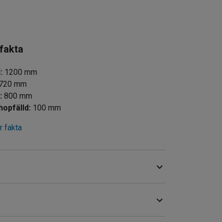
 fakta
d
:
1200
mm
720
mm
d
:
800
mm
hopfälld
:
100
mm
 fakta
mässor, konferenser, utställningar och liknande.
ermanent lösning på exempelvis skolor.