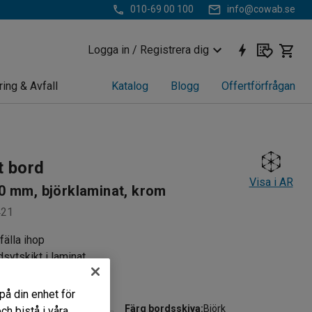
010-69 00 100
info@cowab.se
Logga in / Registrera dig
ring & Avfall
Katalog
Blogg
Offertförfrågan
t bord
Visa i AR
0 mm, björklaminat, krom
421
 fälla ihop
dsytskikt i laminat
arande vid förvaring
på din enhet för
Färg bordsskiva
:
Björk
h bistå i våra