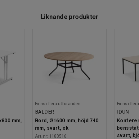
Liknande produkter
Finns i flera utföranden
Finns i fle
BALDER
IDUN
0x800 mm,
Bord, Ø1600 mm, höjd 740
Konferen
mm, svart, ek
bensstat
svart, bj
Art. nr
:
1183516