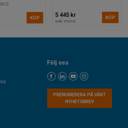
3912
5 445 kr
r
KÖP
KÖP
exkl. moms
s
Följ oss
licy
PRENUMERERA PÅ VÅRT
NYHETSBREV