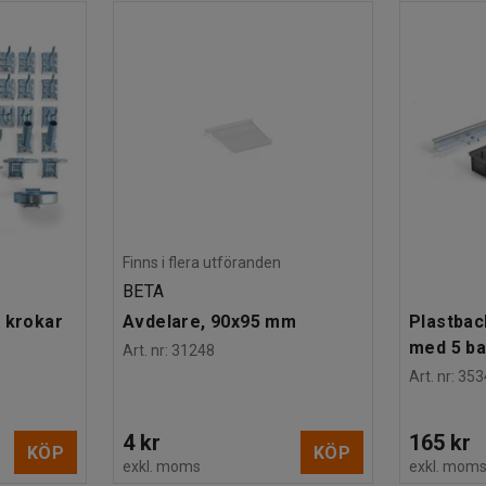
Finns i flera utföranden
BETA
 krokar
Avdelare, 90x95 mm
Plastbac
med 5 b
Art. nr
:
31248
Art. nr
:
353
4 kr
165 kr
KÖP
KÖP
exkl. moms
exkl. mom