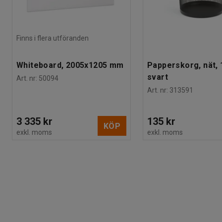
Finns i flera utföranden
Whiteboard, 2005x1205 mm
Papperskorg, nät, 1
svart
Art. nr
:
50094
Art. nr
:
313591
3 335 kr
135 kr
KÖP
exkl. moms
exkl. moms