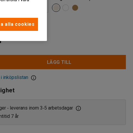
Krom
a alla cookies
r
LÄGG TILL
 i inköpslistan
lighet
ager
leverans inom 3
5 arbetsdagar
‑
‑
titid 7 år