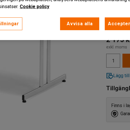
1200
insatser.
Cookie policy
Färg stativ
:
1200
llningar
Avvisa alla
Accepter
1800
2 175 k
exkl. moms
Lägg till
Tillgäng
Finns i l
Garan