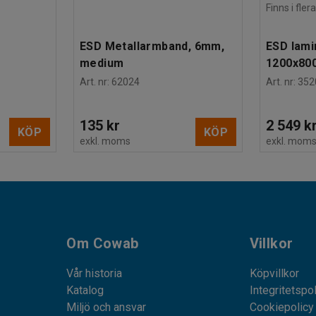
Finns i fle
ESD Metallarmband, 6mm,
ESD lami
medium
1200x80
Art. nr
:
62024
Art. nr
:
352
135 kr
2 549 k
KÖP
KÖP
exkl. moms
exkl. mom
Om Cowab
Villkor
Vår historia
Köpvillkor
Katalog
Integritetspo
Miljö och ansvar
Cookiepolicy