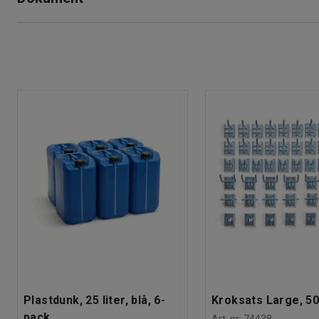
Vikt
:
0,06
kg
Skriv ut produktblad
Ladda ner skötselråd
Sortering av elavfall
Plastdunk, 25 liter, blå, 6-
Kroksats Large, 50
pack