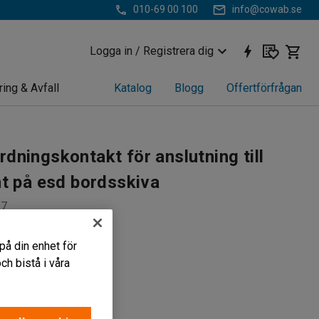
010-69 00 100
info@cowab.se
Logga in / Registrera dig
ring & Avfall
Katalog
Blogg
Offertförfrågan
dningskontakt för anslutning till
nt på esd bordsskiva
27
bordsskivor
på din enhet för
otstånd
h bistå i våra
känd