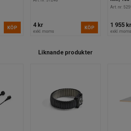
Art. nr
:
31248
Art. nr
:
525
4 kr
1 955 k
KÖP
KÖP
exkl. moms
exkl. mom
Liknande produkter