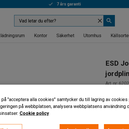
7 års garanti
lädningsrum
Kontor
Säkerhet
Utomhus
Källsorte
ESD Jor
jordpli
Art. nr
:
620
För ESD-
 på "acceptera alla cookies" samtycker du till lagring av cookies 
1 Mohm m
vigeringen på webbplatsen, analysera webbplatsens användning oc
ESD-god
insatser.
Cookie policy
135 kr