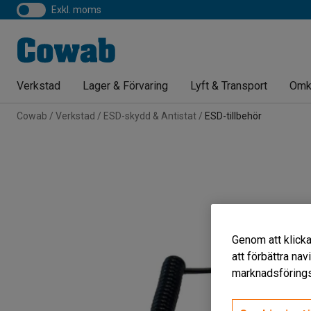
exkl. moms
Verkstad
Lager & Förvaring
Lyft & Transport
Omk
Cowab
Verkstad
ESD-skydd & Antistat
ESD-tillbehör
Genom att klicka
att förbättra na
marknadsförings