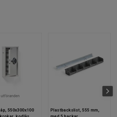
ra utföranden
åp, 550x300x100
Plastbackslist, 555 mm,
krokar, kodlås
med 5 backar