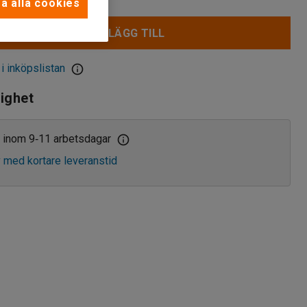
a alla cookies
LÄGG TILL
 i inköpslistan
lighet
 inom 9
11 arbetsdagar
‑
v med kortare leveranstid