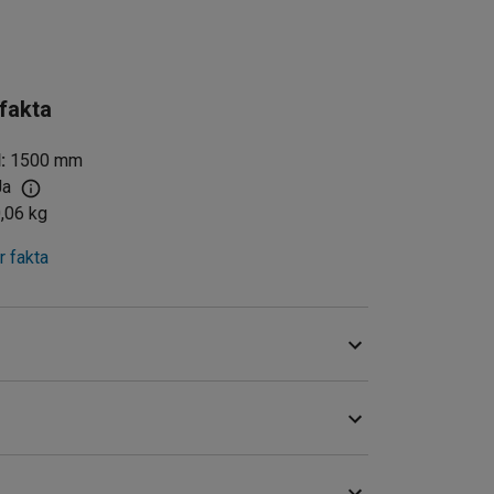
 fakta
d
:
1500
mm
Ja
,06
kg
 fakta
ivor. Kontakten ansluts till skivans
nd 1 Mohm.