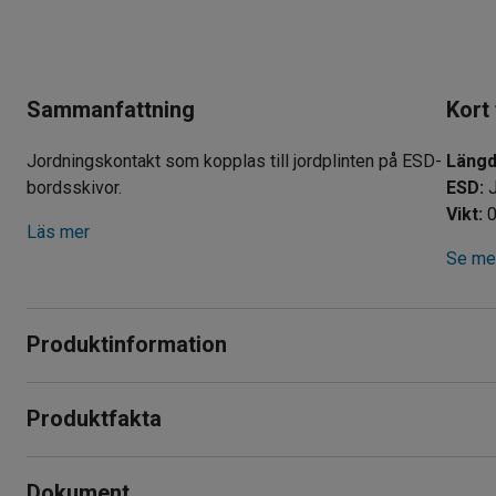
Sammanfattning
Kort
Jordningskontakt som kopplas till jordplinten på ESD-
Läng
bordsskivor.
ESD
:
Vikt
:
0
Läs mer
Se mer
Produktinformation
Jordningskontakt som används tillsammans med ESD- bordssk
Produktfakta
kopplingsplint.
Längd
:
1500
mm
Testad och godkänd av SEMKO. Med inbyggt skyddsmotstå
Dokument
ESD
:
Ja