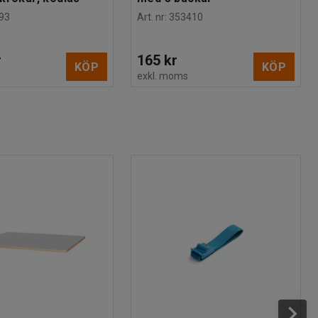
93
Art. nr
:
353410
r
165 kr
KÖP
KÖP
s
exkl. moms