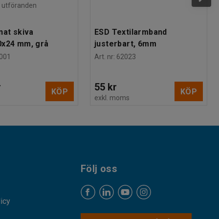
ra utföranden
nat skiva
ESD Textilarmband
0x24 mm, grå
justerbart, 6mm
001
Art. nr
:
62023
r
55 kr
KÖP
KÖP
s
exkl. moms
Följ oss
licy