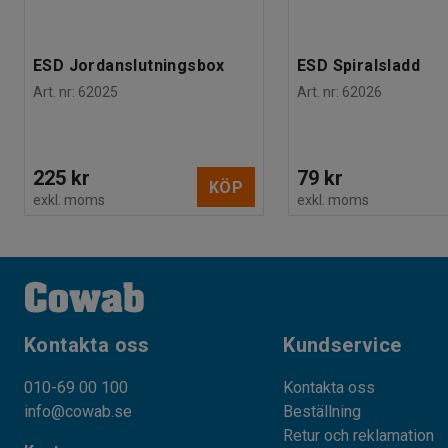
ESD Jordanslutningsbox
ESD Spiralsladd
Art. nr
:
62025
Art. nr
:
62026
225 kr
79 kr
KÖP
exkl. moms
exkl. moms
Kontakta oss
Kundservice
010-69 00 100
Kontakta oss
info@cowab.se
Beställning
Retur och reklamation