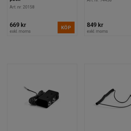
Art. nr
:
74438
Art. nr
:
20158
669 kr
849 kr
KÖP
exkl. moms
exkl. moms