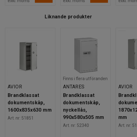
exkl. moms
exkl. moms
exkl. mo
Liknande produkter
Finns i flera utföranden
AVIOR
ANTARES
AVIOR
Brandklassat
Brandklassat
Brandkl
dokumentskåp,
dokumentskåp,
dokume
1600x835x630 mm
nyckellås,
1870x1
990x580x505 mm
mm
Art. nr
:
51851
Art. nr
:
52340
Art. nr
:
51