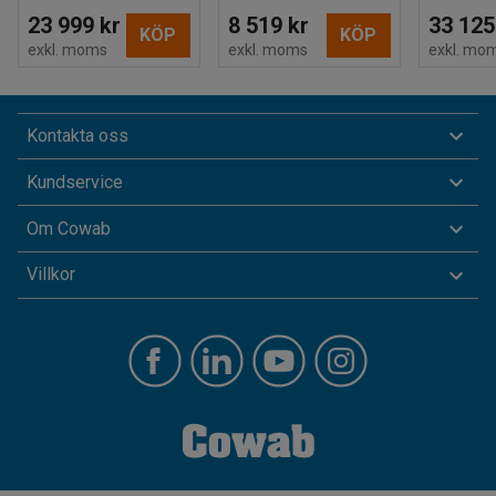
23 999 kr
8 519 kr
33 125
KÖP
KÖP
exkl. moms
exkl. moms
exkl. mo
Kontakta oss
Kundservice
Om Cowab
Villkor