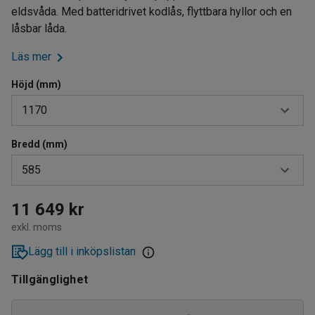
eldsvåda. Med batteridrivet kodlås, flyttbara hyllor och en
låsbar låda.
Läs mer
Höjd (mm)
1170
Bredd (mm)
1170
585
1282
585
11 649 kr
exkl. moms
737
Lägg till i inköpslistan
Tillgänglighet