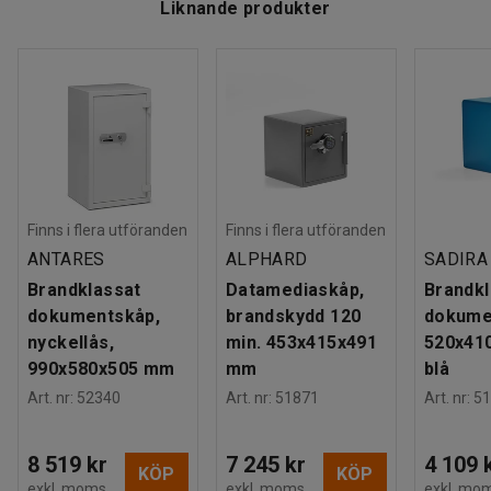
Liknande produkter
Finns i flera utföranden
Finns i flera utföranden
ANTARES
ALPHARD
SADIRA
Brandklassat
Datamediaskåp,
Brandkl
dokumentskåp,
brandskydd 120
dokume
nyckellås,
min. 453x415x491
520x41
990x580x505 mm
mm
blå
Art. nr
:
52340
Art. nr
:
51871
Art. nr
:
51
8 519 kr
7 245 kr
4 109 
KÖP
KÖP
exkl. moms
exkl. moms
exkl. mo