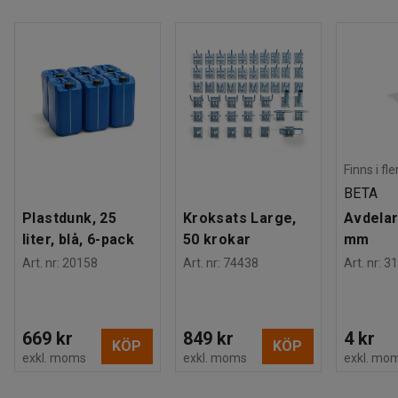
Finns i fl
BETA
Plastdunk, 25
Kroksats Large,
Avdelar
liter, blå, 6-pack
50 krokar
mm
Art. nr
:
20158
Art. nr
:
74438
Art. nr
:
31
669 kr
849 kr
4 kr
KÖP
KÖP
exkl. moms
exkl. moms
exkl. mo