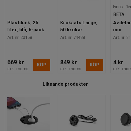
Finns i fl
BETA
Plastdunk, 25
Kroksats Large,
Avdelar
liter, blå, 6-pack
50 krokar
mm
Art. nr
:
20158
Art. nr
:
74438
Art. nr
:
31
669 kr
849 kr
4 kr
KÖP
KÖP
exkl. moms
exkl. moms
exkl. mo
Liknande produkter