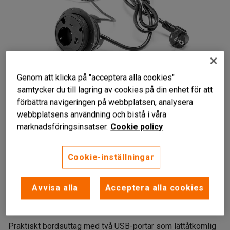
Genom att klicka på "acceptera alla cookies"
samtycker du till lagring av cookies på din enhet för att
förbättra navigeringen på webbplatsen, analysera
webbplatsens användning och bistå i våra
marknadsföringsinsatser.
Cookie policy
Cookie-inställningar
Smidig el- och kabellösning
Avvisa alla
Acceptera alla cookies
Med USB-A och USB-c-uttag
Monteras direkt i bordsskivan
Praktiskt bordsuttag med två USB-portar som lättåtkomlig