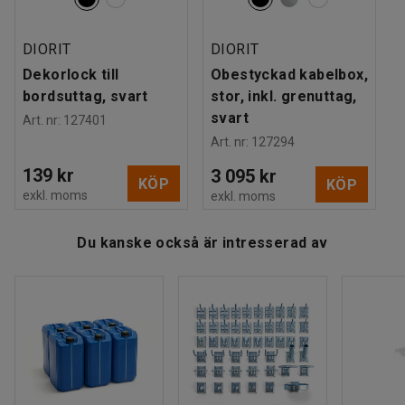
komplement till en kabelbox om du behöver fler uttag.
DIORIT
DIORIT
Dekorlock till
Obestyckad kabelbox,
bordsuttag, svart
stor, inkl. grenuttag,
svart
Art. nr
:
127401
Art. nr
:
127294
139 kr
3 095 kr
KÖP
KÖP
exkl. moms
exkl. moms
Du kanske också är intresserad av