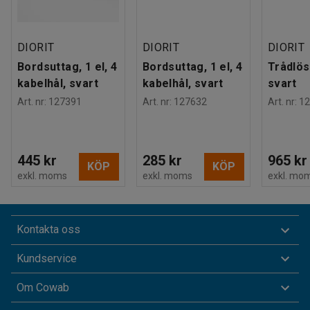
DIORIT
DIORIT
DIORIT
Bordsuttag, 1 el, 4
Bordsuttag, 1 el, 4
Trådlös
kabelhål, svart
kabelhål, svart
svart
Art. nr
:
127391
Art. nr
:
127632
Art. nr
:
12
445 kr
285 kr
965 kr
KÖP
KÖP
exkl. moms
exkl. moms
exkl. mo
Kontakta oss
Kundservice
Om Cowab