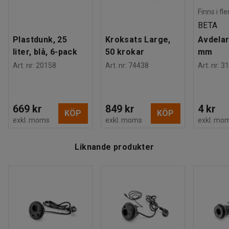
Finns i fl
BETA
Plastdunk, 25
Kroksats Large,
Avdelar
liter, blå, 6-pack
50 krokar
mm
Art. nr
:
20158
Art. nr
:
74438
Art. nr
:
31
669 kr
849 kr
4 kr
KÖP
KÖP
exkl. moms
exkl. moms
exkl. mo
Liknande produkter