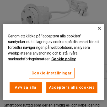
Genom att klicka på "acceptera alla cookies"
samtycker du till lagring av cookies på din enhet för att
förbättra navigeringen på webbplatsen, analysera
webbplatsens användning och bistå i våra
marknadsföringsinsatser.
Cookie policy
Cookie-inställningar
Smart ellösning för skrivbord
Avvisa alla
Acceptera alla cookies
Kan justeras i tre olika nivåer
Med eller utan USB
Smart bordsuttag som ger en smidig el- och kabellösning.