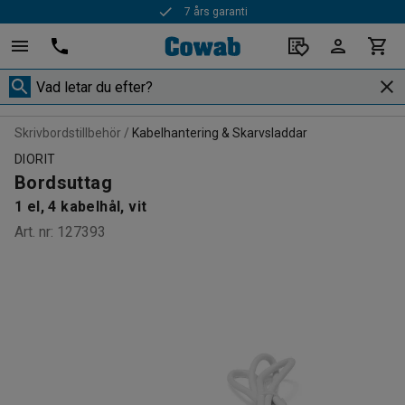
7 års garanti
Snabba leveranser
Skrivbordstillbehör
Kabelhantering & Skarvsladdar
DIORIT
Bordsuttag
1 el, 4 kabelhål, vit
Art. nr
:
127393