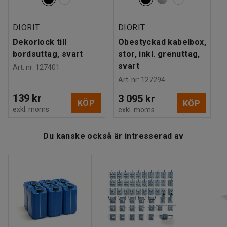
Bordsuttaget har elanslutning: Schuko/jordad 1,5 m (3 x 1,5
mm2).
DIORIT
DIORIT
Dekorlock till
Obestyckad kabelbox,
bordsuttag, svart
stor, inkl. grenuttag,
svart
Art. nr
:
127401
Art. nr
:
127294
139 kr
3 095 kr
KÖP
KÖP
exkl. moms
exkl. moms
Du kanske också är intresserad av