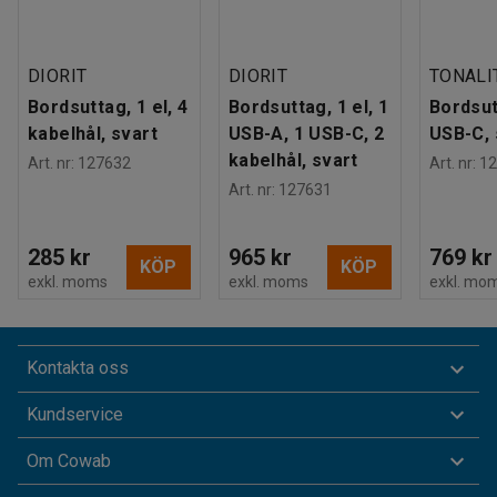
DIORIT
DIORIT
TONALI
Bordsuttag, 1 el, 4
Bordsuttag, 1 el, 1
Bordsutt
kabelhål, svart
USB-A, 1 USB-C, 2
USB-C, 
kabelhål, svart
Art. nr
:
127632
Art. nr
:
12
Art. nr
:
127631
285 kr
965 kr
769 kr
KÖP
KÖP
exkl. moms
exkl. moms
exkl. mo
Kontakta oss
Kundservice
Om Cowab