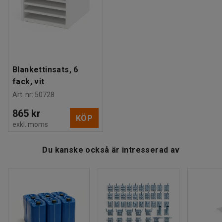
Rek. antal personer för hantering
:
1
Estimerad hanteringstid/person
:
30
Min
Vikt
:
22,51
kg
Montering
:
Levereras omonterad
Blankettinsats, 6
fack, vit
Art. nr
:
50728
865 kr
KÖP
exkl. moms
Du kanske också är intresserad av