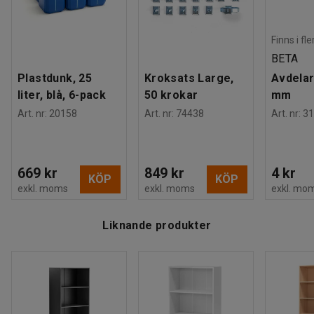
Finns i fl
BETA
Plastdunk, 25
Kroksats Large,
Avdelar
liter, blå, 6-pack
50 krokar
mm
Art. nr
:
20158
Art. nr
:
74438
Art. nr
:
31
669 kr
849 kr
4 kr
KÖP
KÖP
exkl. moms
exkl. moms
exkl. mo
Liknande produkter