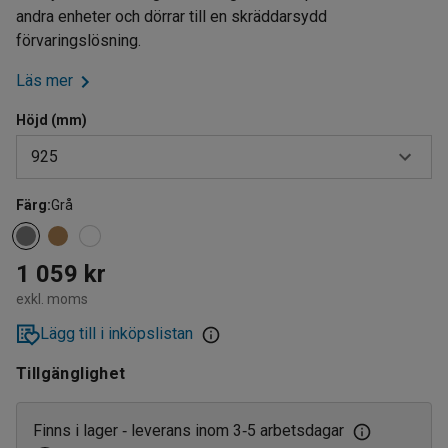
andra enheter och dörrar till en skräddarsydd
förvaringslösning.
Läs mer
Höjd (mm)
925
Färg
:
Grå
925
1325
1 059 kr
1725
exkl. moms
Lägg till i inköpslistan
Tillgänglighet
Finns i lager
leverans inom 3
5 arbetsdagar
‑
‑