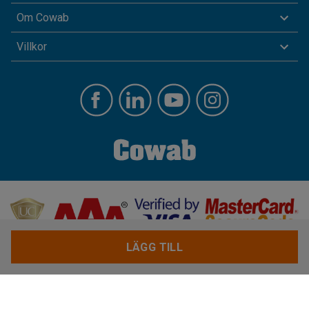
Om Cowab
Villkor
LÄGG TILL