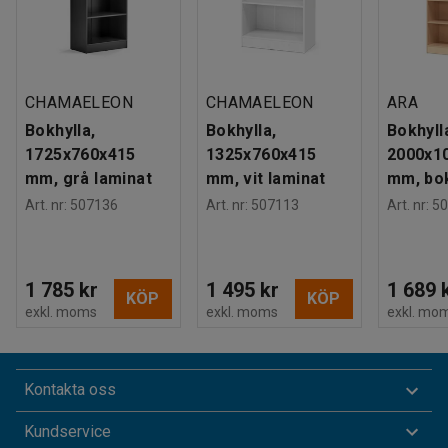
CHAMAELEON
CHAMAELEON
ARA
Bokhylla,
Bokhylla,
Bokhyll
1725x760x415
1325x760x415
2000x1
mm, grå laminat
mm, vit laminat
mm, bo
Art. nr
:
507136
Art. nr
:
507113
Art. nr
:
50
1 785 kr
1 495 kr
1 689 
KÖP
KÖP
exkl. moms
exkl. moms
exkl. mo
Kontakta oss
Kundservice