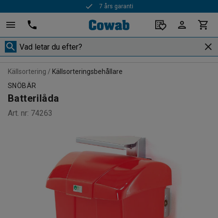
7 års garanti
Källsortering
Källsorteringsbehållare
SNÖBÄR
Batterilåda
Art. nr
:
74263