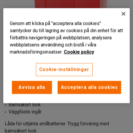
Genom att klicka på "acceptera alla cookies"
samtycker du till lagring av cookies på din enhet för att
förbättra navigeringen på webbplatsen, analysera
webbplatsens användning och bistå i våra
marknadsföringsinsatser.
Cookie policy
Liknande produkter
Cookie-inställningar
Avvisa alla
Acceptera alla cookies
Säker återvinning
Barnsäkert lock
Väggfäste ingår
Låda för uttjänta småbatterier. Trygg förvaring med
barnsäkert lock.