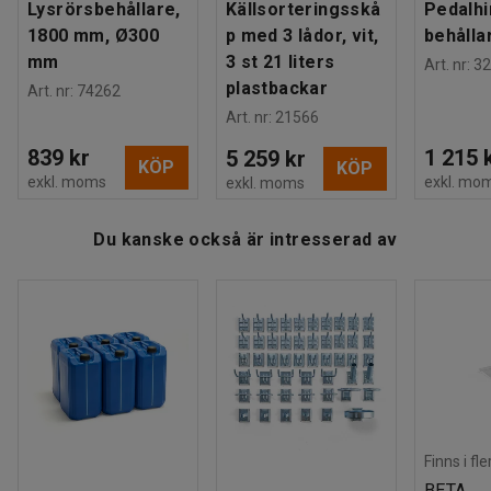
Lysrörsbehållare,
Källsorteringsskå
Pedalhi
1800 mm, Ø300
p med 3 lådor, vit,
behållar
mm
3 st 21 liters
Art. nr
:
32
plastbackar
Art. nr
:
74262
Art. nr
:
21566
839 kr
1 215 
5 259 kr
KÖP
KÖP
exkl. moms
exkl. mo
exkl. moms
Du kanske också är intresserad av
Finns i fl
BETA