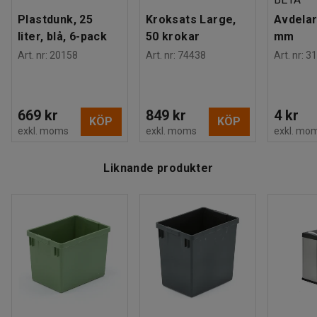
Plastdunk, 25
Kroksats Large,
Avdelar
liter, blå, 6-pack
50 krokar
mm
Art. nr
:
20158
Art. nr
:
74438
Art. nr
:
31
669 kr
849 kr
4 kr
KÖP
KÖP
exkl. moms
exkl. moms
exkl. mo
Liknande produkter