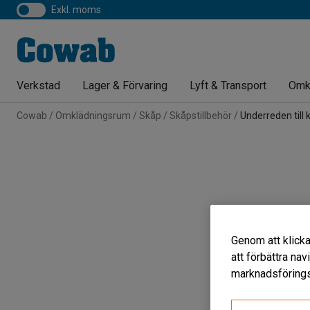
exkl. moms
Verkstad
Lager & Förvaring
Lyft & Transport
Omk
Cowab
Omklädningsrum
Skåp
Skåpstillbehör
Underreden till 
Genom att klicka
att förbättra na
marknadsförings