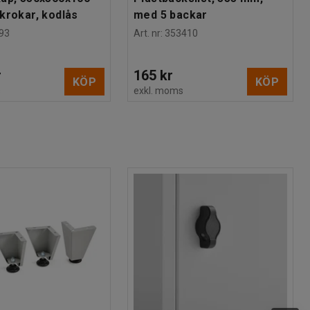
krokar, kodlås
med 5 backar
93
Art. nr
:
353410
r
165 kr
KÖP
KÖP
s
exkl. moms