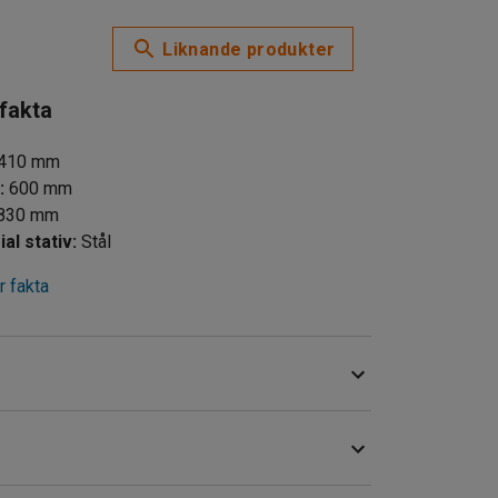
Liknande produkter
 fakta
410
mm
d
:
600
mm
830
mm
al stativ
:
Stål
 fakta
lädskåp och småfacksskåp. Stativets ben är
v lackad furu.