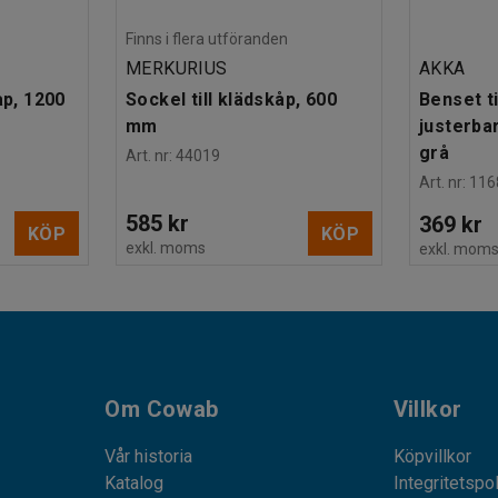
Finns i flera utföranden
MERKURIUS
AKKA
åp, 1200
Sockel till klädskåp, 600
Benset ti
mm
justerba
grå
Art. nr
:
44019
Art. nr
:
116
585 kr
369 kr
KÖP
KÖP
exkl. moms
exkl. mom
Om Cowab
Villkor
Vår historia
Köpvillkor
Katalog
Integritetspo