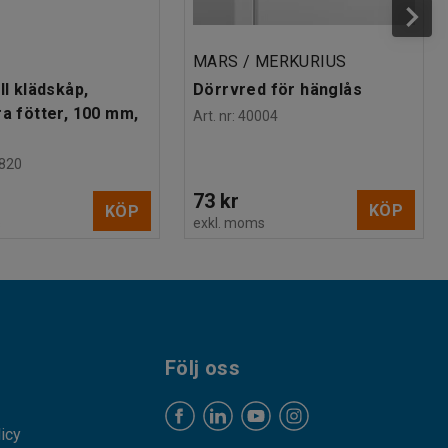
MARS / MERKURIUS
ll klädskåp,
Dörrvred för hänglås
ra fötter, 100 mm,
Art. nr
:
40004
820
73 kr
KÖP
KÖP
exkl. moms
s
Följ oss
licy