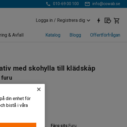
010-69 00 100
info@cowab.se
Logga in / Registrera dig
ring & Avfall
Katalog
Blogg
Offertförfrågan
tiv med skohylla till klädskåp
 furu
37
skåp och småfackskåp
på din enhet för
ylla
h bistå i våra
a fötter
Färg sits
:
Furu