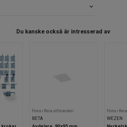
a dina skor under skåpet och slipper ha dem inne
rsom det placeras ovanpå stativet. Det har även
Du kanske också är intresserad av
 som används i miljöer med krav på god hygien,
 / 150105
Finns i flera utföranden
Finns i fle
BETA
WEZEN
 krokar
Avdelare, 90x95 mm
Nyckelsk