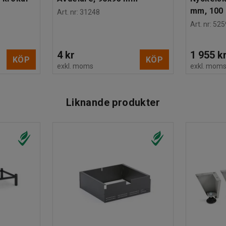
mm, 100 
Art. nr
:
31248
Art. nr
:
525
4 kr
1 955 k
KÖP
KÖP
exkl. moms
exkl. mom
Liknande produkter