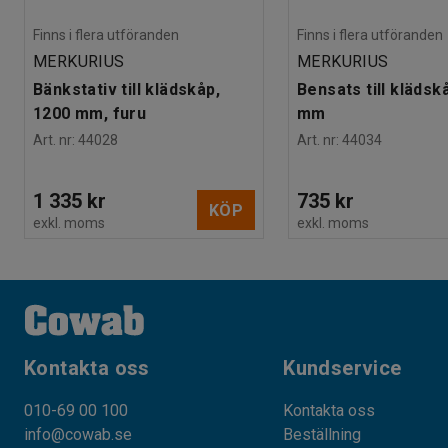
Finns i flera utföranden
Finns i flera utföranden
MERKURIUS
MERKURIUS
Bänkstativ till klädskåp,
Bensats till klädsk
1200 mm, furu
mm
Art. nr
:
44028
Art. nr
:
44034
1 335 kr
735 kr
KÖP
exkl. moms
exkl. moms
Kontakta oss
Kundservice
010-69 00 100
Kontakta oss
info@cowab.se
Beställning