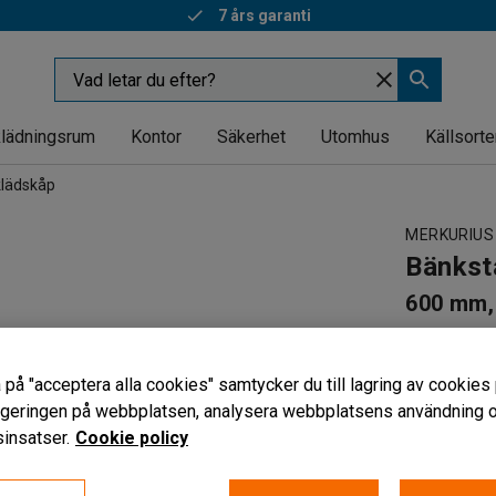
7 års garanti
lädningsrum
Kontor
Säkerhet
Utomhus
Källsorte
klädskåp
MERKURIUS
Bänksta
600 mm,
Art. nr
:
440
För kläd
 på "acceptera alla cookies" samtycker du till lagring av cookies 
Med skoh
vigeringen på webbplatsen, analysera webbplatsens användning oc
Justerbar
insatser.
Cookie policy
Bredd (mm)