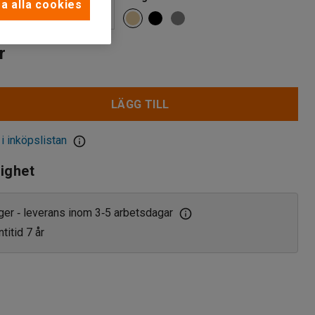
a alla cookies
r
LÄGG TILL
 i inköpslistan
lighet
ager
leverans inom 3
5 arbetsdagar
‑
‑
titid 7 år