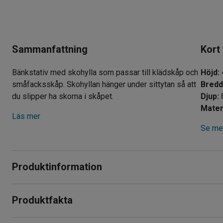
Sammanfattning
Kort
Bänkstativ med skohylla som passar till klädskåp och
Höjd
:
småfacksskåp. Skohyllan hänger under sittytan så att
Bred
du slipper ha skorna i skåpet.
Djup
:
Materi
Läs mer
Se mer
Produktinformation
Stabilt och praktiskt bänkstativ med skohylla som passar k
Produktfakta
tillverkade av kraftig, pulverlackerad stålplåt och sittytan är a
Höjd
:
410
mm