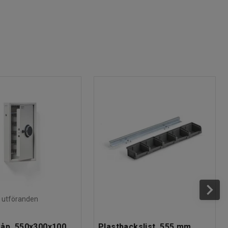
ra utföranden
åp, 550x300x100
Plastbackslist, 555 mm,