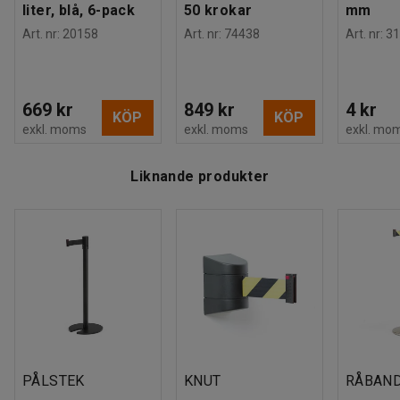
liter, blå, 6-pack
50 krokar
mm
Art. nr
:
20158
Art. nr
:
74438
Art. nr
:
31
669 kr
849 kr
4 kr
KÖP
KÖP
exkl. moms
exkl. moms
exkl. mo
Liknande produkter
PÅLSTEK
KNUT
RÅBAN