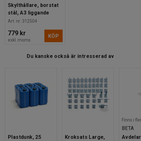
Skylthållare, borstat
stål, A3 liggande
Art. nr
:
312504
779 kr
KÖP
exkl. moms
Du kanske också är intresserad av
Finns i fl
BETA
Plastdunk, 25
Kroksats Large,
Avdelar