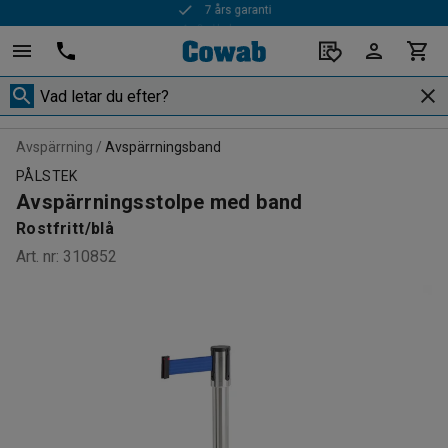
Snabba leveranser
Avspärrning
Avspärrningsband
PÅLSTEK
Avspärrningsstolpe med band
Rostfritt/blå
Art. nr
:
310852