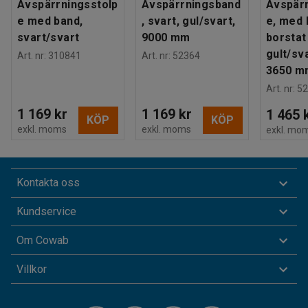
Avspärrningsstolp
Avspärrningsband
Avspärr
e med band,
, svart, gul/svart,
e, med 
svart/svart
9000 mm
borstat 
gult/sv
Art. nr
:
310841
Art. nr
:
52364
3650 m
Art. nr
:
52
1 169 kr
1 169 kr
1 465 
KÖP
KÖP
exkl. moms
exkl. moms
exkl. mo
Kontakta oss
Kundservice
Om Cowab
Villkor