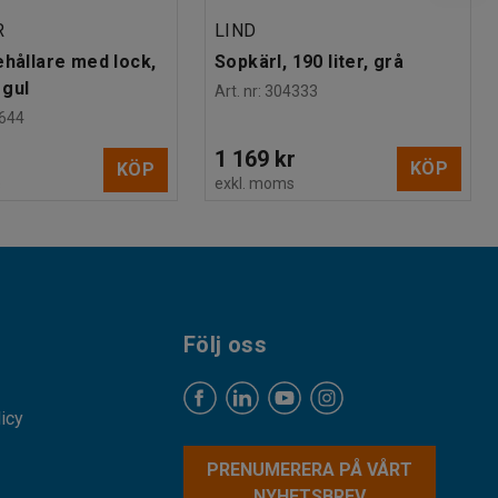
R
LIND
ehållare med lock,
Sopkärl, 190 liter, grå
 gul
Art. nr
:
304333
644
1 169 kr
KÖP
KÖP
exkl. moms
s
Följ oss
licy
PRENUMERERA PÅ VÅRT
NYHETSBREV