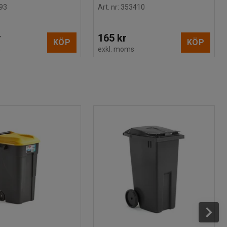
93
Art. nr
:
353410
r
165 kr
KÖP
KÖP
s
exkl. moms