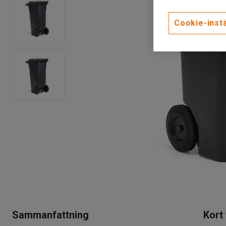
Cookie-instä
Sammanfattning
Kort