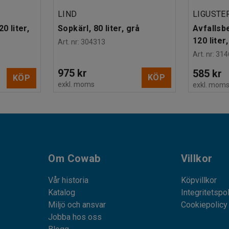
LIND
LIGUSTE
0 liter,
Sopkärl, 80 liter, grå
Avfallsb
120 liter,
Art. nr
:
304313
Art. nr
:
314
975 kr
585 kr
KÖP
KÖP
exkl. moms
exkl. mom
Om Cowab
Villkor
Vår historia
Köpvillkor
Katalog
Integritetspo
Miljö och ansvar
Cookiepolicy
Jobba hos oss