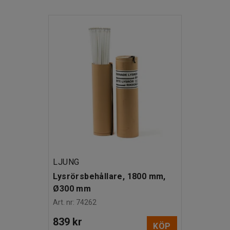
LJUNG
Lysrörsbehållare, 1800 mm,
Ø300 mm
Art. nr
:
74262
839 kr
KÖP