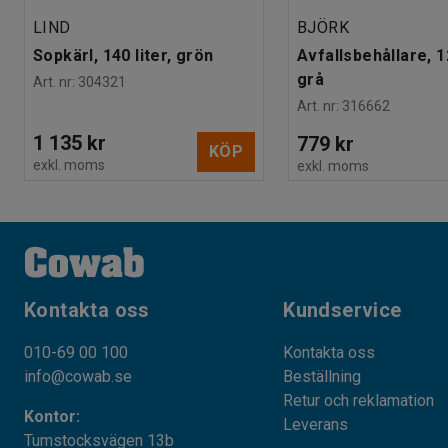
LIND
BJÖRK
Sopkärl, 140 liter, grön
Avfallsbehållare, 12
grå
Art. nr
:
304321
Art. nr
:
316662
1 135 kr
779 kr
KÖP
exkl. moms
exkl. moms
Kontakta oss
Kundservice
010-69 00 100
Kontakta oss
info@cowab.se
Beställning
Retur och reklamation
Kontor:
Leverans
Tumstocksvägen 13b