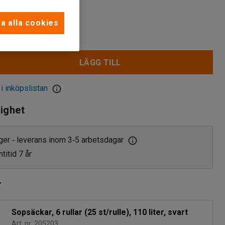
a alla cookies
LÄGG TILL
 i inköpslistan
lighet
ager
leverans inom 3
5 arbetsdagar
‑
‑
titid 7 år
r
Sopsäckar, 6 rullar (25 st/rulle), 110 liter, svart
Art. nr: 205203