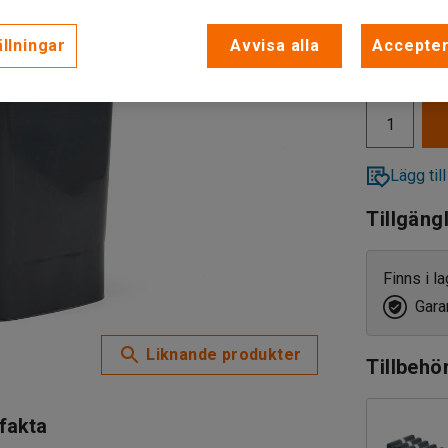
llningar
Avvisa alla
Accepter
679 kr
exkl. moms
Lägg till
Tillgäng
Finns i l
Garan
Liknande produkter
Tillbehö
 fakta