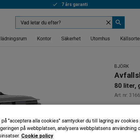
7 års garanti
lädningsrum
Kontor
Säkerhet
Utomhus
Källsorte
BJÖRK
Avfalls
80 liter,
Art. nr
:
316
Stryktålig
Lätt att 
 på "acceptera alla cookies" samtycker du till lagring av cookies 
Smidig ha
vigeringen på webbplatsen, analysera webbplatsens användning oc
Färg
:
Grå
insatser.
Cookie policy