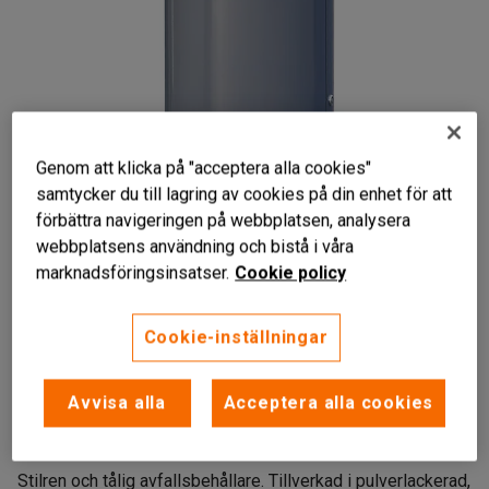
Genom att klicka på "acceptera alla cookies"
samtycker du till lagring av cookies på din enhet för att
förbättra navigeringen på webbplatsen, analysera
webbplatsens användning och bistå i våra
marknadsföringsinsatser.
Cookie policy
Cookie-inställningar
För inom- och utomhusbruk
Avvisa alla
Acceptera alla cookies
Med trekantslås och nyckel
Uttagbar innerbehållare
Stilren och tålig avfallsbehållare. Tillverkad i pulverlackerad,