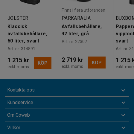
Finns i flera utföranden
JOLSTER
PARKARALIA
BUXBO
Klassisk
Avfallsbehållare,
Papper
avfallsbehållare,
42 liter, grå
vipplock
60 liter, svart
svart
Art. nr
:
22307
Art. nr
:
314891
Art. nr
:
31
2 719 kr
1 215 kr
1 215 
KÖP
KÖP
exkl. moms
exkl. moms
exkl. mo
Kontakta oss
Kundservice
Om Cowab
Villkor