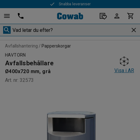
Snabba leveranser
Avfallshantering
Papperskorgar
HAVTORN
Avfallsbehållare
Visa i AR
Ø400x720 mm, grå
Art. nr
:
32573