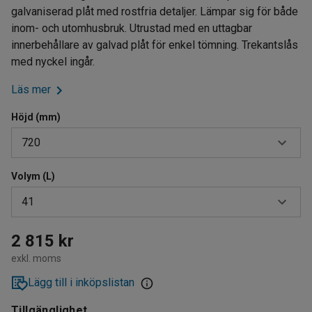
galvaniserad plåt med rostfria detaljer. Lämpar sig för både
inom- och utomhusbruk. Utrustad med en uttagbar
innerbehållare av galvad plåt för enkel tömning. Trekantslås
med nyckel ingår.
Läs mer
Höjd (mm)
720
Volym (L)
720
41
860
41
2 815 kr
exkl. moms
52
Lägg till i inköpslistan
Tillgänglighet