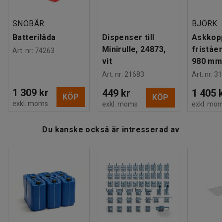
SNÖBÄR
BJÖRK
Batterilåda
Dispenser till
Askkop
Minirulle, 24873,
friståe
Art. nr
:
74263
vit
980 mm
Art. nr
:
21683
Art. nr
:
31
1 309 kr
449 kr
1 405 
KÖP
KÖP
exkl. moms
exkl. moms
exkl. mo
Du kanske också är intresserad av