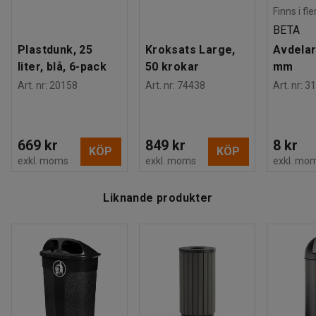
Finns i fl
BETA
Plastdunk, 25
Kroksats Large,
Avdelar
liter, blå, 6-pack
50 krokar
mm
Art. nr
:
20158
Art. nr
:
74438
Art. nr
:
31
669 kr
849 kr
8 kr
KÖP
KÖP
exkl. moms
exkl. moms
exkl. mo
Liknande produkter