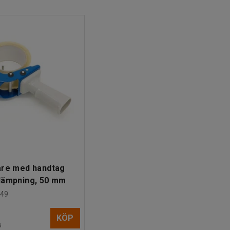
are med handtag
dämpning, 50 mm
49
KÖP
s