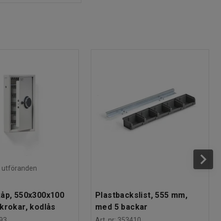
ra utföranden
åp, 550x300x100
Plastbackslist, 555 mm,
krokar, kodlås
med 5 backar
93
Art. nr
:
353410