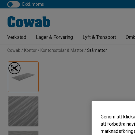
exkl. moms
Verkstad
Lager & Förvaring
Lyft & Transport
Omk
Cowab
Kontor
Kontorsstolar & Mattor
Ståmattor
Genom att klicka
att förbättra na
marknadsförings