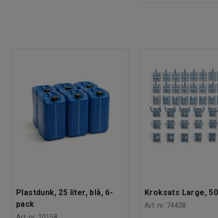
Plastdunk, 25 liter, blå, 6-
Kroksats Large, 50
pack
Art. nr
:
74438
Art. nr
:
20158