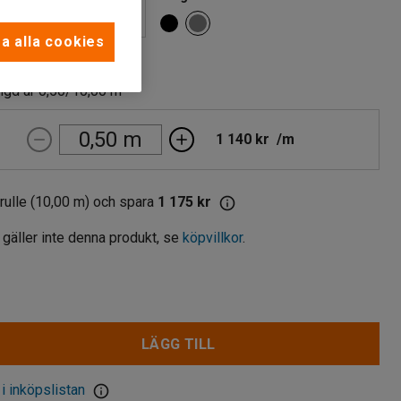
a alla cookies
(m)
ngd är 0,50/10,00 m
1 140 kr
/
m
l rulle (10,00 m) och spara
1 175 kr
 gäller inte denna produkt, se
köpvillkor
.
LÄGG TILL
 i inköpslistan