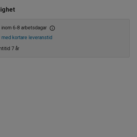
lighet
 inom 6
8 arbetsdagar
‑
v med kortare leveranstid
titid 7 år