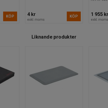
4 kr
1 955 k
KÖP
KÖP
exkl. moms
exkl. mom
Liknande produkter