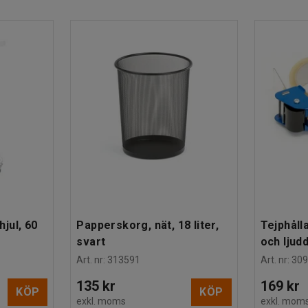
jul, 60
Papperskorg, nät, 18 liter,
Tejphåll
svart
och ljud
Art. nr
:
313591
Art. nr
:
309
135 kr
169 kr
KÖP
KÖP
exkl. moms
exkl. mom