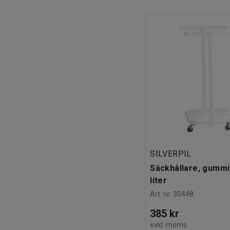
SILVERPIL
Säckhållare, gummih
liter
Art. nr
:
30448
385 kr
exkl. moms