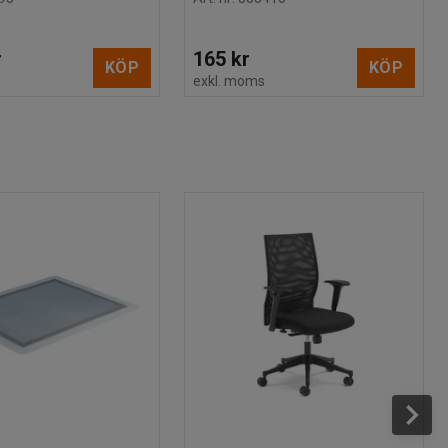
r
165 kr
KÖP
KÖP
s
exkl. moms