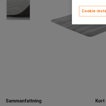
Cookie-instä
Sammanfattning
Kort