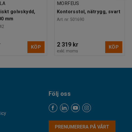
LA
MORFEUS
skt golvskydd,
Kontorsstol, nätrygg, svart
00 mm
Art. nr
:
501690
42
r
2 319 kr
KÖP
KÖP
s
exkl. moms
Följ oss
licy
PRENUMERERA PÅ VÅRT