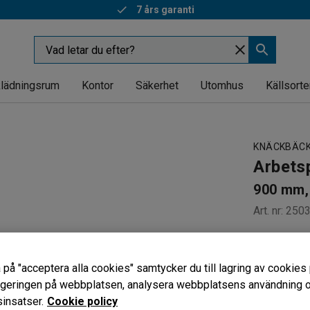
Snabba leveranser
lädningsrum
Kontor
Säkerhet
Utomhus
Källsorte
KNÄCKBÄC
Arbets
900 mm, 
Art. nr
:
250
Ger god a
Ftalafritt
 på "acceptera alla cookies" samtycker du till lagring av cookies 
Slittålig &
vigeringen på webbplatsen, analysera webbplatsens användning oc
Bredd (mm)
insatser.
Cookie policy