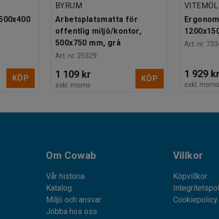
BYRUM
VITEMÖL
 500x400
Arbetsplatsmatta för
Ergonomi
offentlig miljö/kontor,
1200x15
500x750 mm, grå
Art. nr
:
733
Art. nr
:
25329
1 929 k
1 109 kr
KÖP
KÖP
exkl. mom
exkl. moms
Om Cowab
Villkor
Vår historia
Köpvillkor
Katalog
Integritetspo
Miljö och ansvar
Cookiepolicy
Jobba hos oss