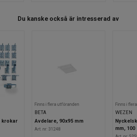
Du kanske också är intresserad av
Finns i flera utföranden
Finns i fle
BETA
WEZEN
 krokar
Avdelare, 90x95 mm
Nyckelsk
mm, 100 
Art. nr
:
31248
Art. nr
:
525