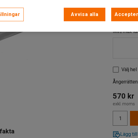
900
llningar
Avvisa alla
Accepter
Välj längd 
900
Min/max lä
1200
Välj he
Ångerrätten
570 kr
exkl. moms
 fakta
Lägg till