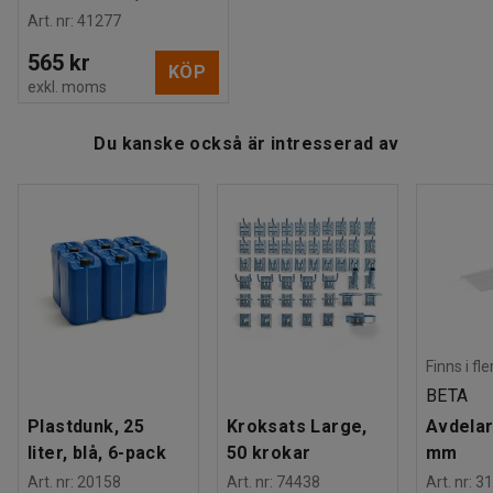
Art. nr
:
41277
565 kr
KÖP
exkl. moms
Du kanske också är intresserad av
Finns i fl
BETA
Plastdunk, 25
Kroksats Large,
Avdelar
liter, blå, 6-pack
50 krokar
mm
Art. nr
:
20158
Art. nr
:
74438
Art. nr
:
31