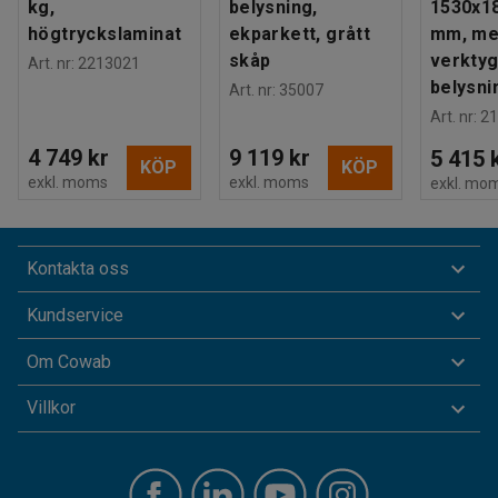
kg,
belysning,
1530x1
högtryckslaminat
ekparkett, grått
mm, m
skåp
verktyg
Art. nr
:
2213021
belysni
Art. nr
:
35007
Art. nr
:
21
4 749 kr
9 119 kr
5 415 
KÖP
KÖP
exkl. moms
exkl. moms
exkl. mo
Kontakta oss
Kundservice
Om Cowab
Villkor