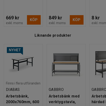
669 kr
849 kr
8 kr
KÖP
KÖP
exkl. moms
exkl. moms
exkl. mo
Liknande produkter
NYHET
Finns i flera utföranden
DIABAS
GABBRO
GABBR
Arbetsbänk,
Arbetsbänk med
Arbets
2000x760mm, 600
verktygstavla,
härdad 