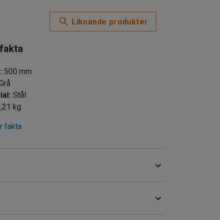
Liknande produkter
 fakta
d
:
500
mm
Grå
ial
:
Stål
,21
kg
 fakta