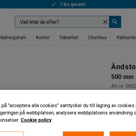
7 års garanti
lädningsrum
Kontor
Säkerhet
Utomhus
Källsorte
Ändstop
500 mm
Art. nr
:
580
Ändstopp
 på "acceptera alla cookies" samtycker du till lagring av cookies 
Skruvas f
vigeringen på webbplatsen, analysera webbplatsens användning oc
Skyddar 
insatser.
Cookie policy
Bredd (mm)
500