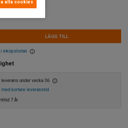
a alla cookies
LÄGG TILL
 i inköpslistan
lighet
 leverans under vecka 36
v med kortare leveranstid
titid 7 år