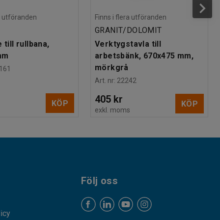
ra utföranden
Finns i flera utföranden
GRANIT/DOLOMIT
 till rullbana,
Verktygstavla till
mm
arbetsbänk, 670x475 mm,
mörkgrå
161
Art. nr
:
22242
405 kr
KÖP
KÖP
s
exkl. moms
Följ oss
licy