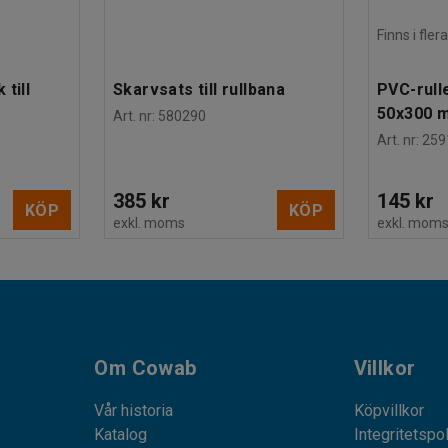
Finns i fle
till
Skarvsats till rullbana
PVC-rulle
50x300 
Art. nr
:
580290
Art. nr
:
259
385 kr
145 kr
KÖP
KÖP
exkl. moms
exkl. mom
Om Cowab
Villkor
Vår historia
Köpvillkor
Katalog
Integritetspo