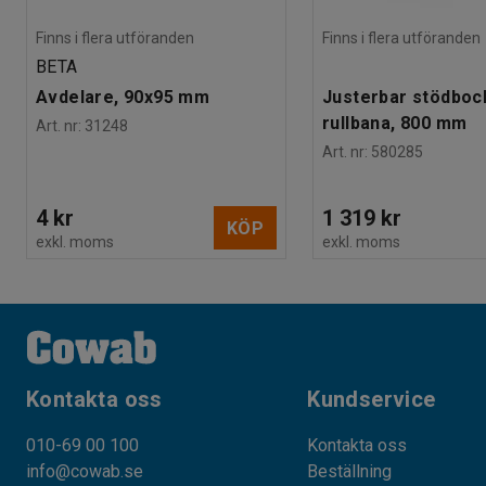
Finns i flera utföranden
Finns i flera utföranden
BETA
Avdelare, 90x95 mm
Justerbar stödbock 
rullbana, 800 mm
Art. nr
:
31248
Art. nr
:
580285
4 kr
1 319 kr
KÖP
exkl. moms
exkl. moms
Kontakta oss
Kundservice
010-69 00 100
Kontakta oss
info@cowab.se
Beställning