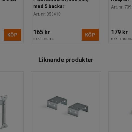
med 5 backar
Art. nr
:
739
Art. nr
:
353410
165 kr
179 kr
KÖP
KÖP
exkl. moms
exkl. mom
Liknande produkter