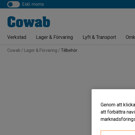
exkl. moms
Verkstad
Lager & Förvaring
Lyft & Transport
Omk
Cowab
Lager & Förvaring
Tillbehör
Genom att klicka
att förbättra na
marknadsförings