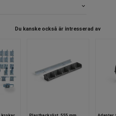
Du kanske också är intresserad av
 krokar
Plastbackslist, 555 mm,
Adapter t