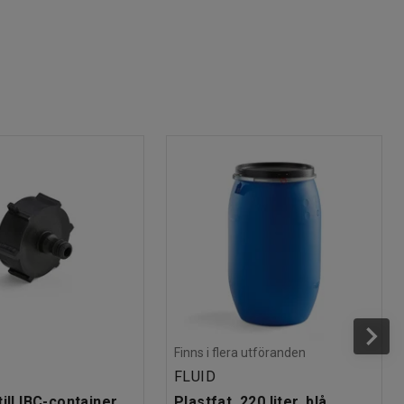
Finns i flera utföranden
FLUID
ill IBC-container
Plastfat, 220 liter, blå