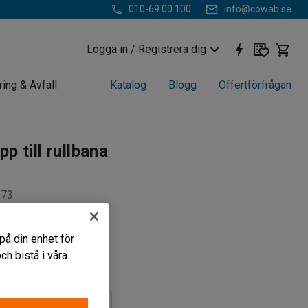
010-69 00 100
info@cowab.se
Logga in / Registrera dig
ring & Avfall
Katalog
Blogg
Offertförfrågan
p till rullbana
273
på din enhet för
ast
h bistå i våra
godset