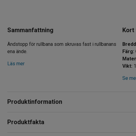
Sammanfattning
Kort
Ändstopp för rullbana som skruvas fast i rullbanans
Bred
ena ände.
Färg
:
Mater
Läs mer
Vikt
:
1
Se mer
Produktinformation
Ändstopp för rullbana. Skruvas fast i rullbanans ena ände.
Produktfakta
Hindrar godset från att falla av banan och ner på golvet.
Bredd
:
500
mm