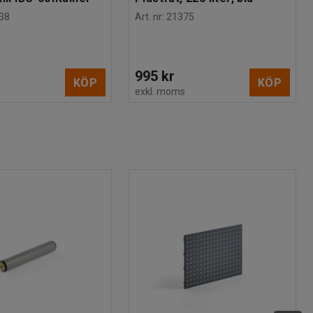
38
Art. nr
:
21375
995 kr
KÖP
KÖP
s
exkl. moms