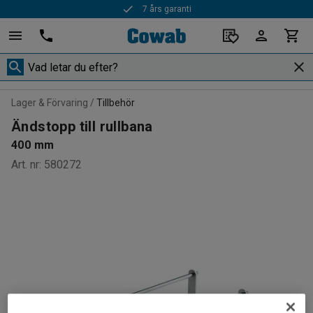
7 års garanti
Snabba leveranser
Lager & Förvaring
Tillbehör
Ändstopp till rullbana
400 mm
Art. nr
:
580272