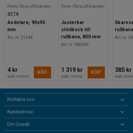
Finns i flera utföranden
Finns i flera utföranden
BETA
Avdelare, 90x95
Justerbar
Skarvsat
mm
stödbock till
rullban
rullbana, 800 mm
Art. nr
:
31248
Art. nr
:
58
Art. nr
:
580285
4 kr
1 319 kr
385 kr
KÖP
KÖP
exkl. moms
exkl. moms
exkl. mo
Kontakta oss
Kundservice
Om Cowab