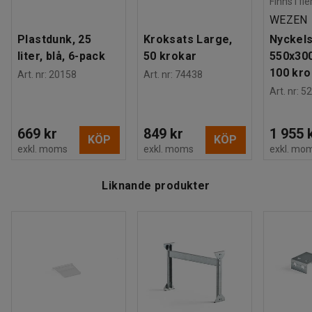
Finns i fl
WEZEN
Plastdunk, 25
Kroksats Large,
Nyckels
liter, blå, 6-pack
50 krokar
550x30
100 kro
Art. nr
:
20158
Art. nr
:
74438
Art. nr
:
52
669 kr
849 kr
1 955 
KÖP
KÖP
exkl. moms
exkl. moms
exkl. mo
Liknande produkter