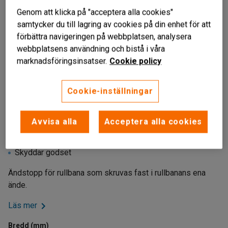
Genom att klicka på "acceptera alla cookies"
samtycker du till lagring av cookies på din enhet för att
förbättra navigeringen på webbplatsen, analysera
webbplatsens användning och bistå i våra
marknadsföringsinsatser.
Cookie policy
Cookie-inställningar
Liknande produkter
Avvisa alla
Acceptera alla cookies
Ändstopp
Skruvas fast
Skyddar godset
Ändstopp för rullbana som skruvas fast i rullbanans ena
ände.
Läs mer
Bredd (mm)