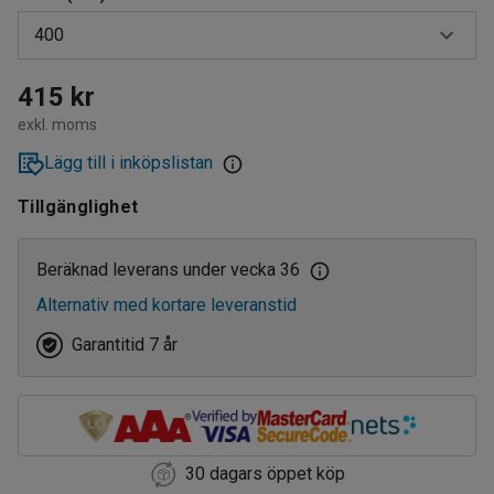
400
300
415 kr
exkl. moms
400
Lägg till i inköpslistan
500
Tillgänglighet
600
800
Beräknad leverans under vecka 36
Alternativ med kortare leveranstid
Garantitid 7 år
30 dagars öppet köp