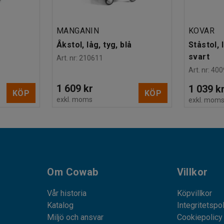
MANGANIN
KOVAR
Åkstol, låg, tyg, blå
Ståstol, 
svart
Art. nr
:
210611
Art. nr
:
400
1 609 kr
1 039 k
KÖP
KÖP
exkl. moms
exkl. mom
Om Cowab
Villkor
Vår historia
Köpvillkor
Katalog
Integritetspo
Miljö och ansvar
Cookiepolicy