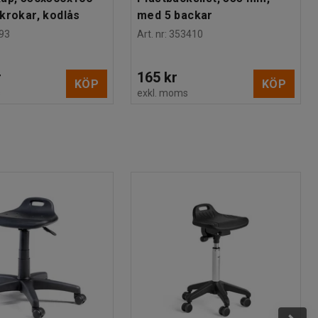
krokar, kodlås
med 5 backar
93
Art. nr
:
353410
r
165 kr
KÖP
KÖP
s
exkl. moms