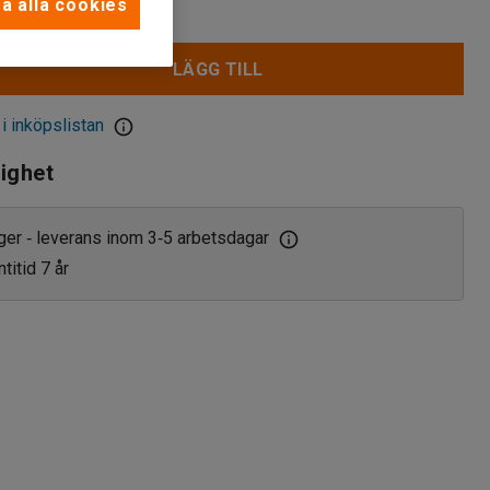
a alla cookies
LÄGG TILL
 i inköpslistan
lighet
ager
leverans inom 3
5 arbetsdagar
‑
‑
titid 7 år