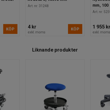
mm, 100 
Art. nr
:
31248
Art. nr
:
525
4 kr
1 955 k
KÖP
KÖP
exkl. moms
exkl. mom
Liknande produkter