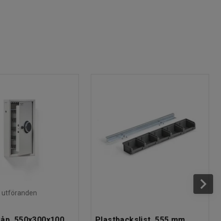
ra utföranden
åp, 550x300x100
Plastbackslist, 555 mm,