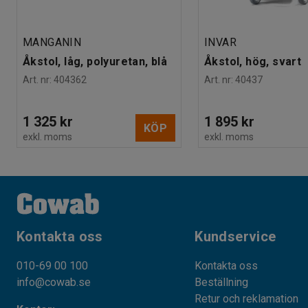
MANGANIN
INVAR
Åkstol, låg, polyuretan, blå
Åkstol, hög, svart
Art. nr
:
404362
Art. nr
:
40437
1 325 kr
1 895 kr
KÖP
exkl. moms
exkl. moms
Kontakta oss
Kundservice
010-69 00 100
Kontakta oss
info@cowab.se
Beställning
Retur och reklamation