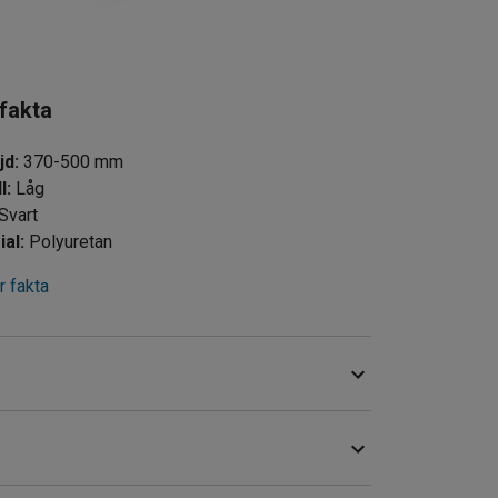
 fakta
jd
:
370-500
mm
l
:
Låg
Svart
ial
:
Polyuretan
 fakta
exempelvis verkstäder, industrier, skolor och
sitsen sitter du bekvämt och slipper jobba i