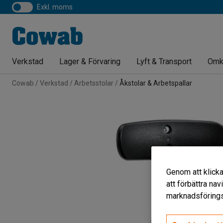
exkl. moms
Verkstad
Lager & Förvaring
Lyft & Transport
Omk
Cowab
Verkstad
Arbetsstolar
Åkstolar & Arbetspallar
Genom att klicka
att förbättra na
marknadsförings