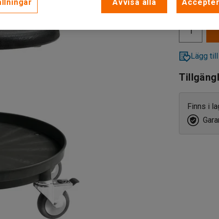
llningar
Avvisa alla
Accepter
exkl. moms
Lägg till
Tillgäng
Finns i l
Garan