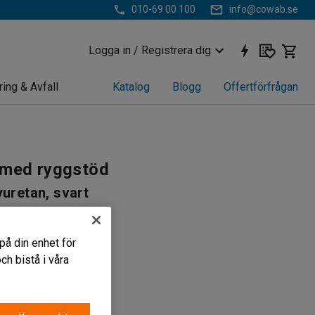
010-69 00 100
info@cowab.se
Logga in / Registrera dig
ring & Avfall
Katalog
Blogg
Offertförfrågan
 med ryggstöd
yuretan, svart
123
 sitshöjd
på din enhet för
edda länkhjul
h bistå i våra
töd och verktygshylla
r