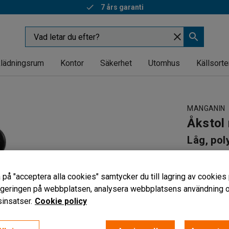
7 års garanti
lädningsrum
Kontor
Säkerhet
Utomhus
Källsorte
MANGANIN
Åkstol
Låg, pol
Art. nr
:
254
Justerbar
 på "acceptera alla cookies" samtycker du till lagring av cookies 
Bromsförs
vigeringen på webbplatsen, analysera webbplatsens användning oc
Med ryggs
insatser.
Cookie policy
1 609 k