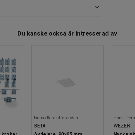
 höjden mellan 370–500 mm. Den har ett bekvämt
v hjulen har bromsar som säkerställer att pallen
Du kanske också är intresserad av
 är arbetspallen utrustad med en smart hylla och
lettera med fler plastlådor.
Finns i flera utföranden
Finns i fle
BETA
WEZEN
 krokar
Avdelare, 90x95 mm
Nyckelsk