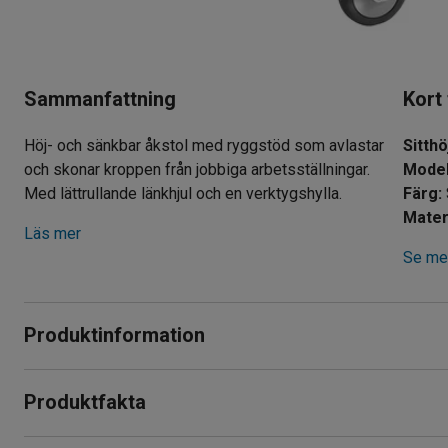
Sammanfattning
Kort
Höj- och sänkbar åkstol med ryggstöd som avlastar
Sitthö
och skonar kroppen från jobbiga arbetsställningar.
Model
Med lättrullande länkhjul och en verktygshylla.
Färg
:
Mater
Läs mer
Se mer
Produktinformation
Denna smidiga åkstol kan användas i en mängd olika miljöer, 
Produktfakta
förskolor samt inom vården. Tack vare den höj- och sänkbara 
obekväma arbetsställningar och att sitta på huk.
Sitthöjd
:
370-500
mm