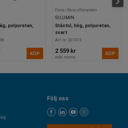
Finns i flera utföranden
SILUMIN
låg, polyuretan,
Ståstol, hög, polyuretan,
svart
98
Art. nr
:
207415
r
2 559 kr
KÖP
KÖP
s
exkl. moms
Följ oss
licy