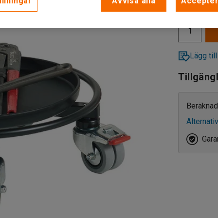
llningar
Avvisa alla
Accepter
exkl. moms
Lägg till
Tillgäng
Beräknad
Alternati
Garan