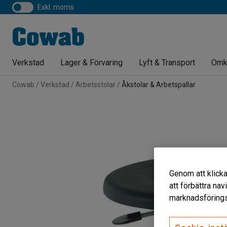
exkl. moms
Verkstad
Lager & Förvaring
Lyft & Transport
Omk
Cowab
Verkstad
Arbetsstolar
Åkstolar & Arbetspallar
Genom att klicka
att förbättra na
marknadsförings