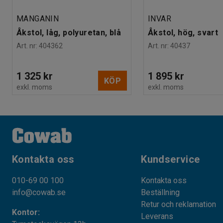
MANGANIN
INVAR
Åkstol, låg, polyuretan, blå
Åkstol, hög, svart
Art. nr
:
404362
Art. nr
:
40437
1 325 kr
1 895 kr
KÖP
exkl. moms
exkl. moms
Kontakta oss
Kundservice
010-69 00 100
Kontakta oss
info@cowab.se
Beställning
Retur och reklamation
Kontor:
Leverans