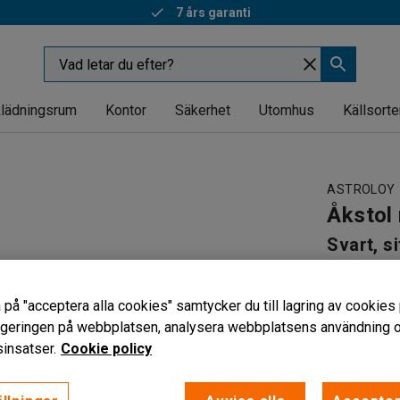
7 års garanti
lädningsrum
Kontor
Säkerhet
Utomhus
Källsorte
ASTROLOY
Åkstol
Svart, s
Art. nr
:
400
 på "acceptera alla cookies" samtycker du till lagring av cookies 
Höj- och 
vigeringen på webbplatsen, analysera webbplatsens användning oc
Med prakt
insatser.
Cookie policy
Försedd 
3 265 k