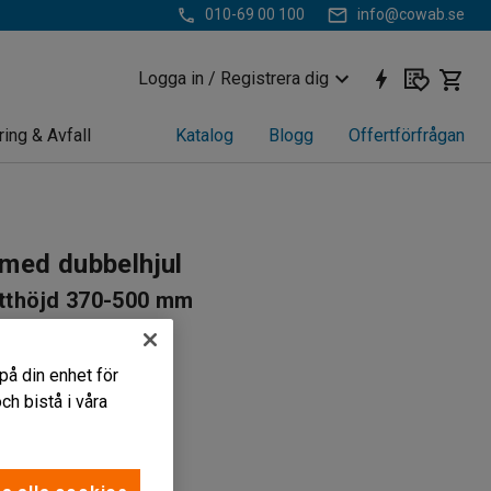
010-69 00 100
info@cowab.se
Logga in / Registrera dig
ring & Avfall
Katalog
Blogg
Offertförfrågan
 med dubbelhjul
itthöjd 370-500 mm
96
på din enhet för
sänkbar
h bistå i våra
isk hylla
med dubbelhjul
r