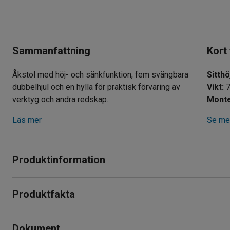
Sammanfattning
Kort
Åkstol med höj- och sänkfunktion, fem svängbara
Sitthö
dubbelhjul och en hylla för praktisk förvaring av
Vikt
:
7
verktyg och andra redskap.
Monte
Läs mer
Se mer
Produktinformation
Robust åkstol med höj- och sänkbar sits med fjädring för en 
Produktfakta
användas på många olika arbetsplatser som till exempel verk
Sitthöjd
:
370-500
mm
Åkstolen har fem svängbara dubbelhjul för enkelförflyttning m
Dokument
Vikt
:
7,01
kg