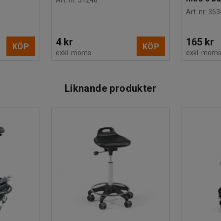
Art. nr
:
31248
Art. nr
:
353
4 kr
165 kr
KÖP
KÖP
exkl. moms
exkl. mom
Liknande produkter