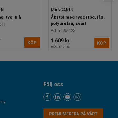
IN
MANGANIN
åg, tyg, blå
Åkstol med ryggstöd, låg,
polyuretan, svart
611
Art. nr
:
254123
r
1 609 kr
KÖP
KÖP
s
exkl. moms
Följ oss
licy
PRENUMERERA PÅ VÅRT