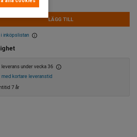
a alla cookies
LÄGG TILL
 i inköpslistan
lighet
 leverans under vecka 36
v med kortare leveranstid
titid 7 år