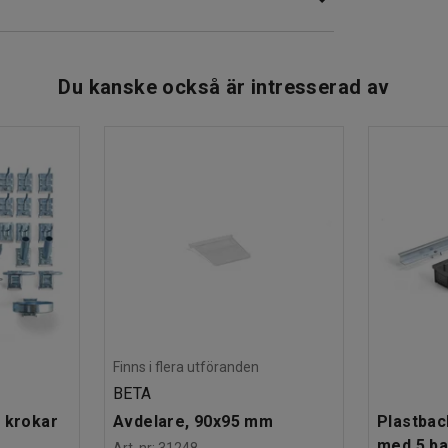
r arbetet.
om ger praktisk och lättillgänglig förvaring av
Du kanske också är intresserad av
Finns i flera utföranden
BETA
 krokar
Avdelare, 90x95 mm
Plastbac
med 5 b