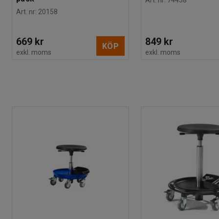
Art. nr
:
74438
Art. nr
:
20158
669 kr
849 kr
KÖP
exkl. moms
exkl. moms