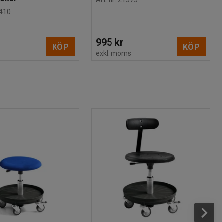
Art. nr
:
21375
410
995 kr
KÖP
KÖP
s
exkl. moms