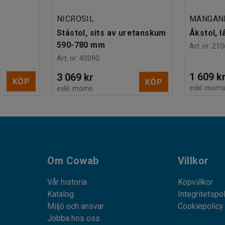
NICROSIL
MANGAN
Ståstol, sits av uretanskum
Åkstol, l
590-780 mm
Art. nr
:
210
Art. nr
:
40090
1 609 k
3 069 kr
KÖP
KÖP
exkl. mom
exkl. moms
Om Cowab
Villkor
Vår historia
Köpvillkor
Katalog
Integritetspo
Miljö och ansvar
Cookiepolicy
Jobba hos oss