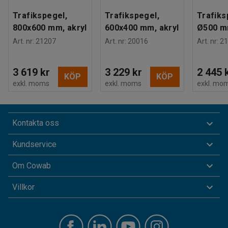
Trafikspegel,
Trafikspegel,
Trafiks
800x600 mm, akryl
600x400 mm, akryl
Ø500 mm
Art. nr
:
21207
Art. nr
:
20016
Art. nr
:
21
3 619 kr
3 229 kr
2 445 
KÖP
KÖP
exkl. moms
exkl. moms
exkl. mo
Kontakta oss
Kundservice
Om Cowab
Villkor