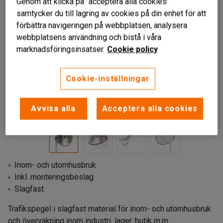
Genom att klicka på "acceptera alla cookies"
samtycker du till lagring av cookies på din enhet för att
förbättra navigeringen på webbplatsen, analysera
webbplatsens användning och bistå i våra
marknadsföringsinsatser.
Cookie policy
Cookie-inställningar
Liknande produkter
Avvisa alla
Acceptera alla cookies
Inom- och utomhusbruk
Inkl. monteringsbeslag
Slagfast
Trafikspegel i slagfast material för inom- och utomhusbruk
och övervakning inom industri, lager, butik m.m.