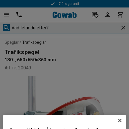
7 års garanti
Speglar
Trafikspeglar
Trafikspegel
180°, 650x650x360 mm
Art. nr
:
20049