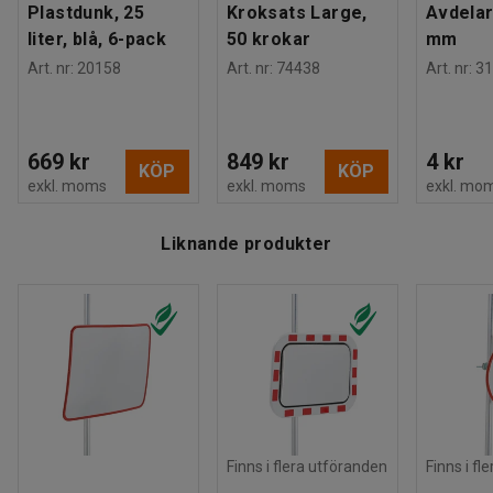
Plastdunk, 25
Kroksats Large,
Avdelar
liter, blå, 6-pack
50 krokar
mm
Art. nr
:
20158
Art. nr
:
74438
Art. nr
:
31
669 kr
849 kr
4 kr
KÖP
KÖP
exkl. moms
exkl. moms
exkl. mo
Liknande produkter
Finns i flera utföranden
Finns i fl