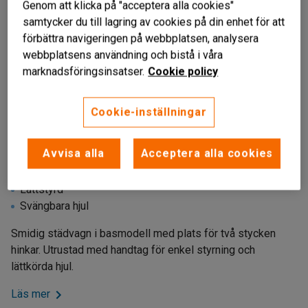
Genom att klicka på "acceptera alla cookies"
samtycker du till lagring av cookies på din enhet för att
förbättra navigeringen på webbplatsen, analysera
webbplatsens användning och bistå i våra
marknadsföringsinsatser.
Cookie policy
Cookie-inställningar
Avvisa alla
Acceptera alla cookies
Kompakt
Lättstyrd
Svängbara hjul
Smidig städvagn i basmodell med plats för två stycken
hinkar. Utrustad med handtag för enkel styrning och
lättkörda hjul.
Läs mer