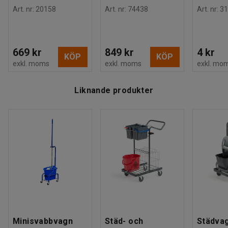
Art. nr
:
20158
Art. nr
:
74438
Art. nr
:
31
669 kr
849 kr
4 kr
KÖP
KÖP
exkl. moms
exkl. moms
exkl. mo
Liknande produkter
Minisvabbvagn
Städ- och
Städvag