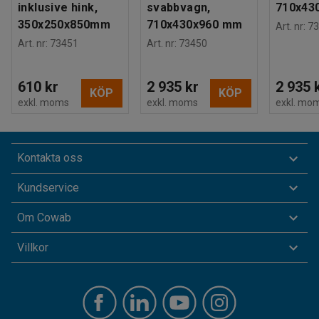
inklusive hink,
svabbvagn,
710x43
350x250x850mm
710x430x960 mm
Art. nr
:
73
Art. nr
:
73451
Art. nr
:
73450
610 kr
2 935 kr
2 935 
KÖP
KÖP
exkl. moms
exkl. moms
exkl. mo
Kontakta oss
Kundservice
Om Cowab
Villkor