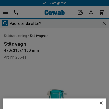
7 års garanti
Städutrustning
Städvagnar
Städvagn
470x310x1100 mm
Art. nr
:
25541