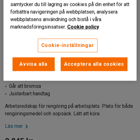
samtycker du till lagring av cookies på din enhet för att
förbättra navigeringen på webbplatsen, analysera
webbplatsens användning och bistå i våra
marknadsföringsinsatser.
Cookie policy
Cookie-inställningar
Avvisa alla
Acceptera alla cookies
Liknande produkter
Redskapshållare
Går att bromsa
Justerbart handtag
Arbetsredskap för rengöring på arbetsplats. Plats för både
rengöringsmedel och sopsäck. Lätt att köra.
Läs mer