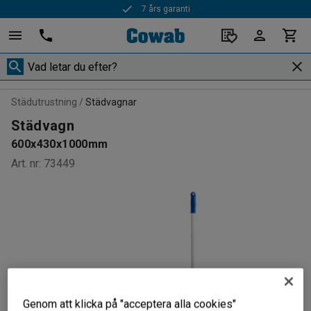
7 års garanti
Städutrustning
Städvagnar
Städvagn
600x430x1000mm
Art. nr
:
73449
Genom att klicka på "acceptera alla cookies"