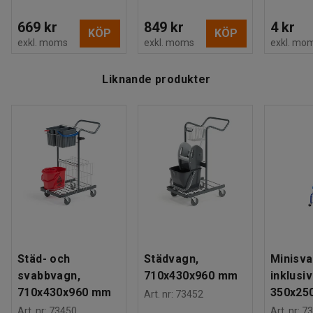
669 kr
849 kr
4 kr
KÖP
KÖP
exkl. moms
exkl. moms
exkl. mo
Liknande produkter
Städ- och
Städvagn,
Minisv
svabbvagn,
710x430x960 mm
inklusiv
710x430x960 mm
350x25
Art. nr
:
73452
Art. nr
:
73450
Art. nr
:
73