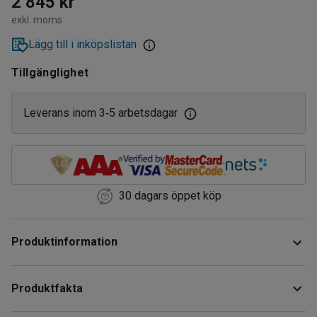
2 845 kr
exkl. moms
Lägg till i inköpslistan
Tillgänglighet
Leverans inom 3
5 arbetsdagar
‑
30 dagars öppet köp
Produktinformation
Städvagn i kompakt utförande. Denna städvagn är
Produktfakta
ergonomiskt utformad med ett handtag som du kan justera i
höjdläge.