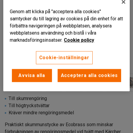
Genom att klicka på "acceptera alla cookies"
samtycker du till lagring av cookies på din enhet för att
förbättra navigeringen på webbplatsen, analysera
webbplatsens användning och bistå i våra
marknadsföringsinsatser.
Cookie policy
Cookie-inställningar
Avvisa alla
Acceptera alla cookies
Till skumrengöring
Till högtryckstvättar
Kräver mindre rengöringsmedel
Praktiskt skummunstycke av Ecobrass som minskar
förbrukningen av rengöringsmedel vid tvätt med Kärcher