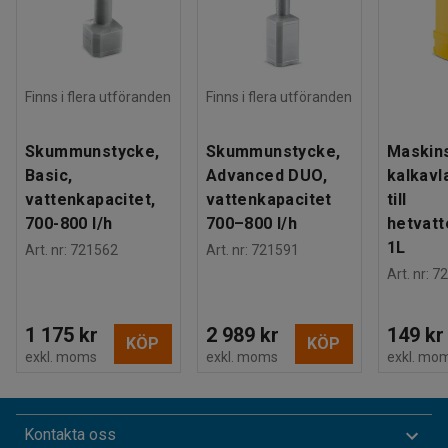
Finns i flera utföranden
Finns i flera utföranden
Skummunstycke,
Skummunstycke,
Maskins
Basic,
Advanced DUO,
kalkavl
vattenkapacitet,
vattenkapacitet
till
700-800 l/h
700–800 l/h
hetvatt
1L
Art. nr
:
721562
Art. nr
:
721591
Art. nr
:
72
1 175 kr
2 989 kr
149 kr
KÖP
KÖP
exkl. moms
exkl. moms
exkl. mo
Kontakta oss