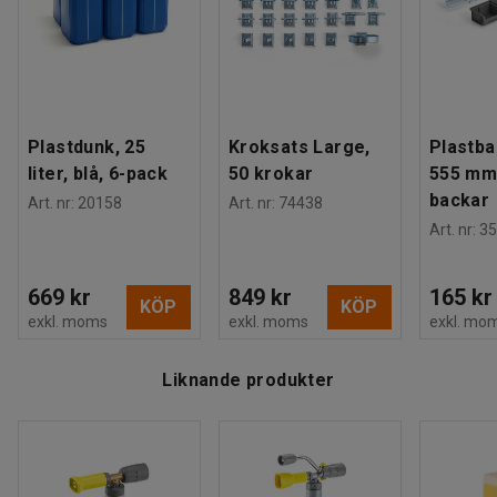
ergonomisk. På behållaren sitter en stor
påfyllningsöppning. Tack vare EASY!Lock-anslutningsgänga
kan du snabbt och enkelt koppla den på högtryckstvätten.
Detta är Kärcher skummunstycke Advanced.
Plastdunk, 25
Kroksats Large,
Plastba
liter, blå, 6-pack
50 krokar
555 mm
backar
Art. nr
:
20158
Art. nr
:
74438
Art. nr
:
35
669 kr
849 kr
165 kr
KÖP
KÖP
exkl. moms
exkl. moms
exkl. mo
Liknande produkter