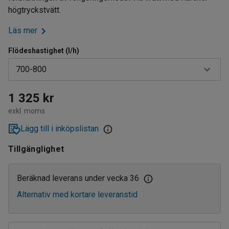
högtryckstvätt.
Läs mer
Flödeshastighet (l/h)
700-800
400-600
1 325 kr
exkl. moms
700-800
Lägg till i inköpslistan
900-2500
Tillgänglighet
Beräknad leverans under vecka 36
Alternativ med kortare leveranstid