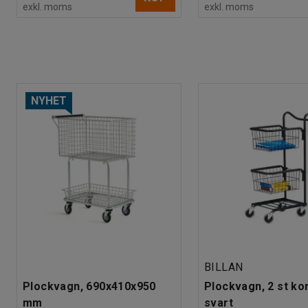
exkl. moms
exkl. moms
NYHET
BILLAN
Plockvagn, 690x410x950
Plockvagn, 2 st ko
mm
svart