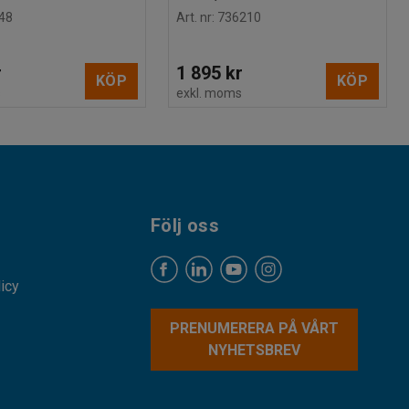
48
Art. nr
:
736210
r
1 895 kr
KÖP
KÖP
s
exkl. moms
Följ oss
licy
PRENUMERERA PÅ VÅRT
NYHETSBREV