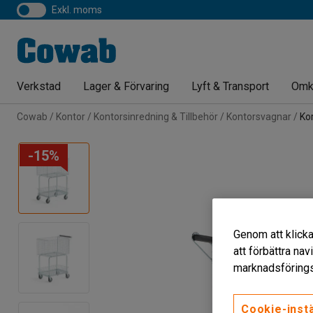
exkl. moms
Verkstad
Lager & Förvaring
Lyft & Transport
Omk
Cowab
Kontor
Kontorsinredning & Tillbehör
Kontorsvagnar
Ko
-15%
Genom att klicka
att förbättra na
marknadsförings
Cookie-instä