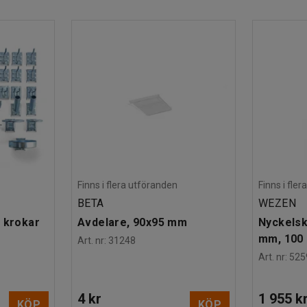
ett stadigt körhandtag i plast som ger dig ett
Finns i flera utföranden
Finns i fle
BETA
WEZEN
 krokar
Avdelare, 90x95 mm
Nyckelsk
mm, 100 
Art. nr
:
31248
Art. nr
:
525
4 kr
1 955 k
KÖP
KÖP