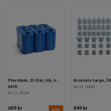
och har god stötupptagningsförmåga. På ena kortsidan sitter 
Hjul
:
Utan broms
bra grepp och underlättar styrningen.
Ladda ner skötselråd
Hjultyp
:
4 länkhjul
Slitbana
:
Massivgummi
Rek. antal personer för hantering
:
1
Estimerad hanteringstid/person
:
15
Min
Vikt
:
14
kg
Montering
:
Levereras omonterad
Plastdunk, 25 liter, blå, 6-
Kroksats Large, 50
pack
Art. nr
:
74438
Art. nr
:
20158
669 kr
849 kr
KÖP