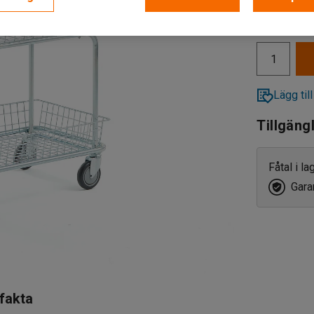
exkl. moms
Lägsta pris 
Lägg till
Tillgäng
Fåtal i l
Garan
 fakta