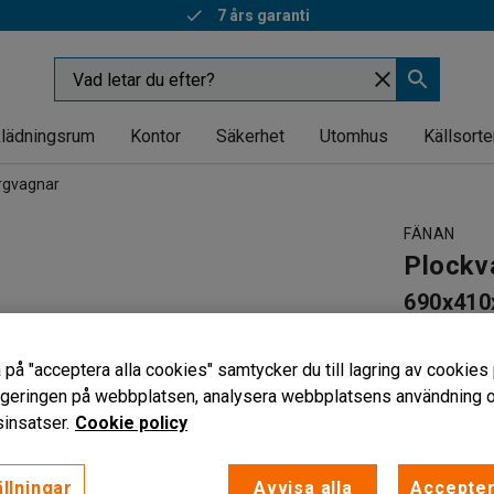
7 års garanti
lädningsrum
Kontor
Säkerhet
Utomhus
Källsorte
rgvagnar
FÄNAN
Plockv
690x41
Art. nr
:
736
 på "acceptera alla cookies" samtycker du till lagring av cookies 
För post 
vigeringen på webbplatsen, analysera webbplatsens användning oc
Två korga
insatser.
Cookie policy
Lätt att s
2 223 k
llningar
Avvisa alla
Accepter