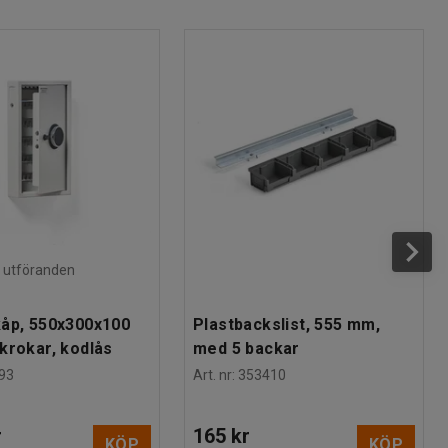
ra utföranden
åp, 550x300x100
Plastbackslist, 555 mm,
krokar, kodlås
med 5 backar
93
Art. nr
:
353410
r
165 kr
KÖP
KÖP