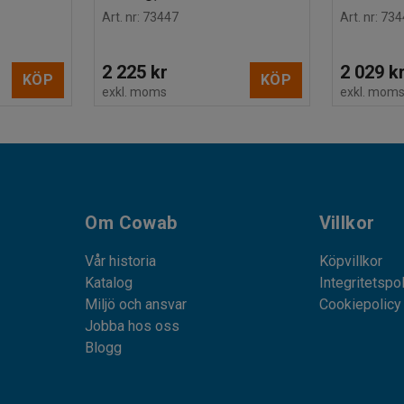
Art. nr
:
73447
Art. nr
:
734
2 225 kr
2 029 k
KÖP
KÖP
exkl. moms
exkl. mom
Om Cowab
Villkor
Vår historia
Köpvillkor
Katalog
Integritetspo
Miljö och ansvar
Cookiepolicy
Jobba hos oss
Blogg