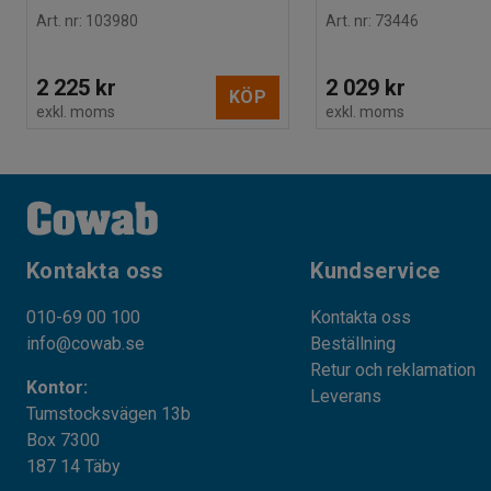
Art. nr
:
103980
Art. nr
:
73446
2 225 kr
2 029 kr
KÖP
exkl. moms
exkl. moms
Kontakta oss
Kundservice
010-69 00 100
Kontakta oss
info@cowab.se
Beställning
Retur och reklamation
Kontor:
Leverans
Tumstocksvägen 13b
Box 7300
187 14 Täby