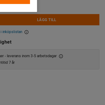
30 dagar:
2 615 kr
LÄGG TILL
 i inköpslistan
lighet
ager
leverans inom 3
5 arbetsdagar
‑
‑
titid 7 år