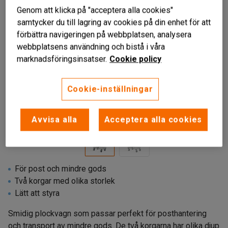
Genom att klicka på "acceptera alla cookies"
samtycker du till lagring av cookies på din enhet för att
förbättra navigeringen på webbplatsen, analysera
webbplatsens användning och bistå i våra
marknadsföringsinsatser.
Cookie policy
Cookie-inställningar
Liknande produkter
Avvisa alla
Acceptera alla cookies
För post och mindre gods
Två korgar med olika storlek
Lätt att styra
Smidig plockvagn som passar perfekt för posthantering
och transport av mindre gods. De två korgarna har olika djup