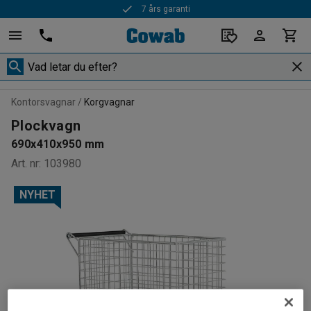
7 års garanti
Kontorsvagnar
Korgvagnar
Plockvagn
690x410x950 mm
Art. nr
:
103980
NYHET