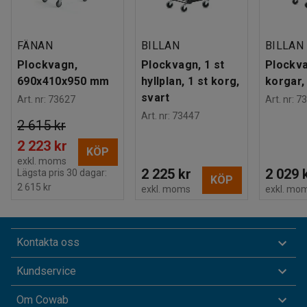
FÄNAN
BILLAN
BILLAN
Plockvagn,
Plockvagn, 1 st
Plockva
690x410x950 mm
hyllplan, 1 st korg,
korgar,
svart
Art. nr
:
73627
Art. nr
:
73
Art. nr
:
73447
2 615 kr
2 223 kr
KÖP
exkl. moms
2 225 kr
2 029 
Lägsta pris 30 dagar:
KÖP
2 615 kr
exkl. moms
exkl. mo
Kontakta oss
Kundservice
Om Cowab