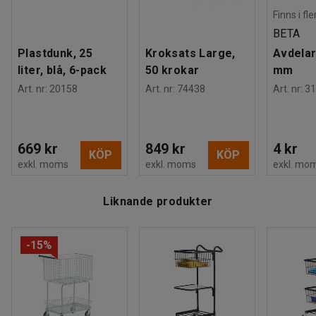
Montering
:
Levereras omonterad
Finns i fl
BETA
Plastdunk, 25
Kroksats Large,
Avdelar
liter, blå, 6-pack
50 krokar
mm
Art. nr
:
20158
Art. nr
:
74438
Art. nr
:
31
669 kr
849 kr
4 kr
KÖP
KÖP
exkl. moms
exkl. moms
exkl. mo
Liknande produkter
-15%