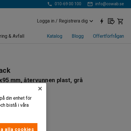
010-69 00 100
info@cowab.se
Logga in / Registrera dig
ring & Avfall
Katalog
Blogg
Offertförfrågan
ack
95 mm, återvunnen plast, grå
624
på din enhet för
ring av smådelar
h bistå i våra
ssade mått
e för etiketter
rå
a alla cookies