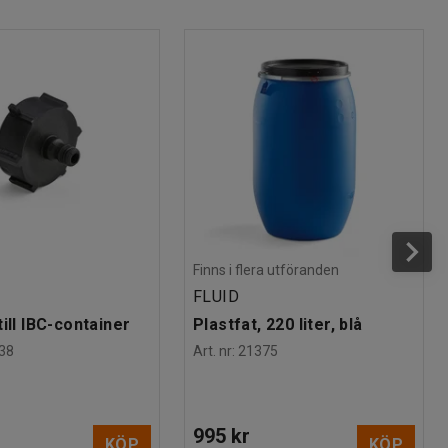
Finns i flera utföranden
FLUID
ill IBC-container
Plastfat, 220 liter, blå
38
Art. nr
:
21375
995 kr
KÖP
KÖP