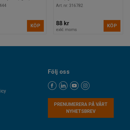
444
Art. nr
:
316782
88 kr
KÖP
KÖP
s
exkl. moms
Följ oss
licy
PRENUMERERA PÅ VÅRT
NYHETSBREV