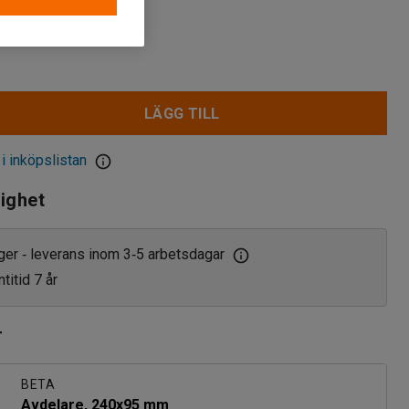
LÄGG TILL
 i inköpslistan
lighet
ager
leverans inom 3
5 arbetsdagar
‑
‑
titid 7 år
r
BETA
Avdelare, 240x95 mm