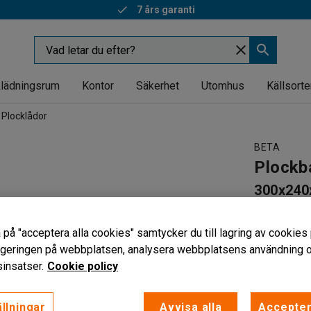
7 års garanti
lädningsrum
Kontor
Säkerhet
Utomhus
Källsorte
Plocklådor
BETA
Plockb
300x240x
Art. nr
:
310
 på "acceptera alla cookies" samtycker du till lagring av cookies 
För förva
vigeringen på webbplatsen, analysera webbplatsens användning oc
Hyllanpa
insatser.
Cookie policy
Med hållar
Färg back
:
G
llningar
Avvisa alla
Accepter