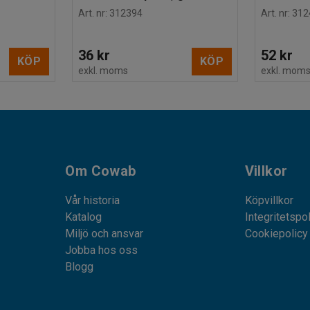
Art. nr
:
312394
Art. nr
:
312
36 kr
52 kr
KÖP
KÖP
exkl. moms
exkl. mom
Om Cowab
Villkor
Vår historia
Köpvillkor
Katalog
Integritetspo
Miljö och ansvar
Cookiepolicy
Jobba hos oss
Blogg