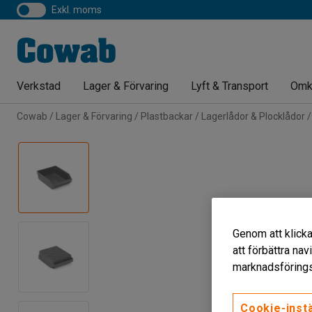
exkl. moms
Verkstad
Lager & Förvaring
Lyft & Transport
Omk
Cowab
Lager & Förvaring
Plastbackar
Lagerlådor & Plocklådor
Genom att klicka
att förbättra na
marknadsförings
Cookie-instä