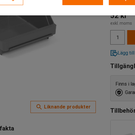
52 kr
exkl. moms
Lägg till
Tillgäng
Finns i l
Garan
Liknande produkter
Tillbehö
 fakta