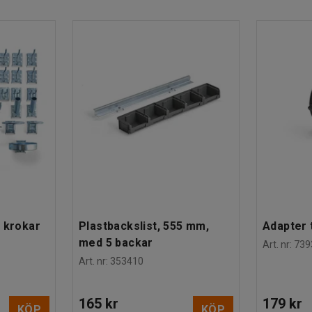
re som separerar innehållet, lådstopp och
 krokar
Plastbackslist, 555 mm,
Adapter t
med 5 backar
Art. nr
:
739
Art. nr
:
353410
165 kr
179 kr
KÖP
KÖP