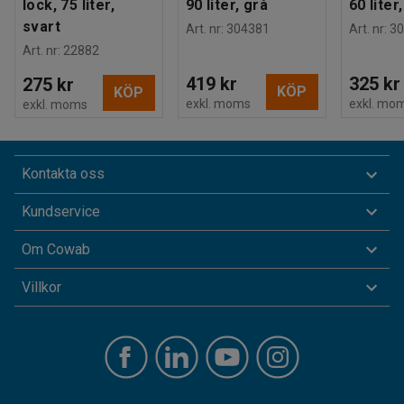
lock, 75 liter,
90 liter, grå
60 liter
svart
Art. nr
:
304381
Art. nr
:
30
Art. nr
:
22882
419 kr
325 kr
275 kr
KÖP
KÖP
exkl. moms
exkl. mo
exkl. moms
Kontakta oss
Kundservice
Om Cowab
Villkor