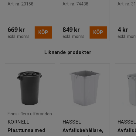
Art. nr
:
20158
Art. nr
:
74438
Art. nr
:
31
669 kr
849 kr
4 kr
KÖP
KÖP
exkl. moms
exkl. moms
exkl. mo
Liknande produkter
Finns i flera utföranden
KORNELL
HASSEL
HASSE
Plasttunna med
Avfallsbehållare,
Avfalls