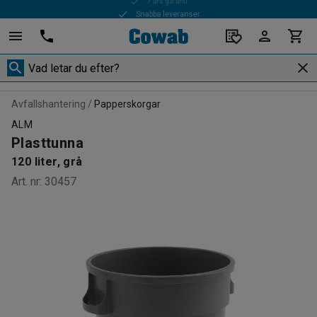
Snabba leveranser
Avfallshantering
Papperskorgar
ALM
Plasttunna
120 liter, grå
Art. nr
:
30457