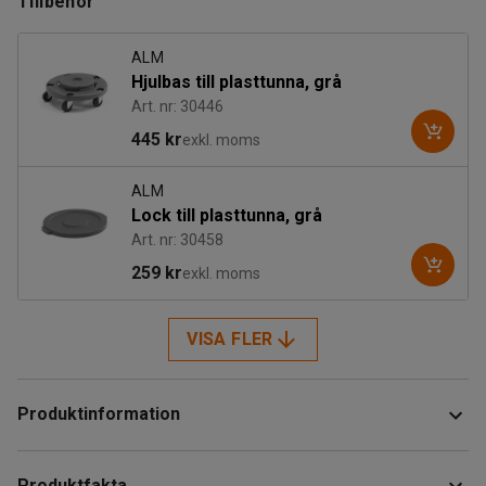
Tillbehör
ALM
Hjulbas till plasttunna, grå
Art. nr: 30446
445 kr
exkl. moms
ALM
Lock till plasttunna, grå
Art. nr: 30458
259 kr
exkl. moms
VISA FLER
Produktinformation
Rejäl plasttunna som förenklar arbete och sortering av
Produktfakta