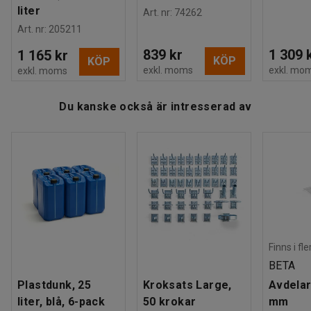
liter
Art. nr
:
74262
Art. nr
:
205211
839 kr
1 309 
1 165 kr
KÖP
KÖP
exkl. moms
exkl. mo
exkl. moms
Du kanske också är intresserad av
Finns i fl
BETA
Plastdunk, 25
Kroksats Large,
Avdelar
liter, blå, 6-pack
50 krokar
mm