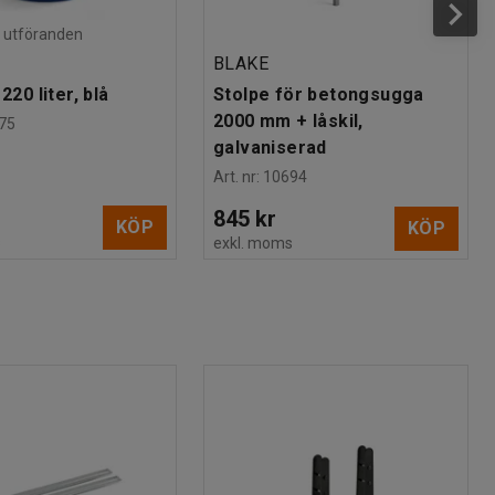
ra utföranden
BLAKE
220 liter, blå
Stolpe för betongsugga
2000 mm + låskil,
75
galvaniserad
Art. nr
:
10694
845 kr
KÖP
KÖP
s
exkl. moms