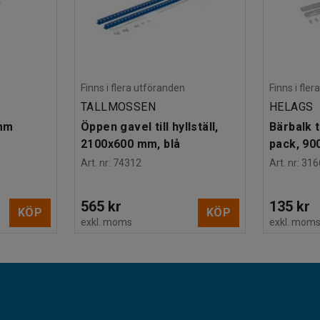
Finns i flera utföranden
Finns i fle
TALLMOSSEN
HELAGS
 mm
Öppen gavel till hyllställ,
Bärbalk ti
2100x600 mm, blå
pack, 90
Art. nr
:
74312
Art. nr
:
316
565 kr
135 kr
KÖP
KÖP
exkl. moms
exkl. mom