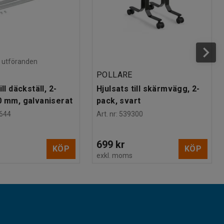
ra utföranden
POLLARE
ll däckställ, 2-
Hjulsats till skärmvägg, 2-
0 mm, galvaniserat
pack, svart
644
Art. nr
:
539300
699 kr
KÖP
KÖP
s
exkl. moms