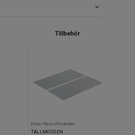
 gavel, hyllmärkning och utdragbara lådor.
Tillbehör
Finns i flera utföranden
TALLMOSSEN