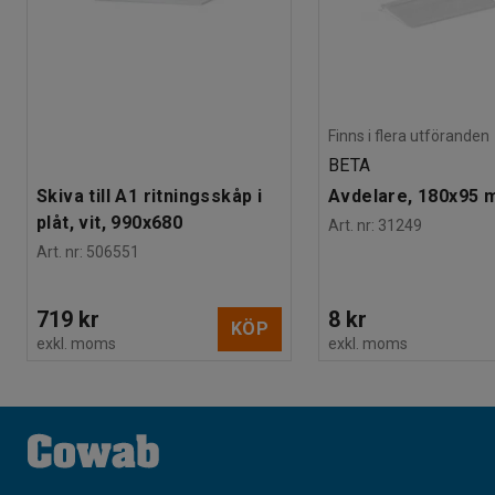
Finns i flera utföranden
BETA
Skiva till A1 ritningsskåp i
Avdelare, 180x95
plåt, vit, 990x680
Art. nr
:
31249
Art. nr
:
506551
719 kr
8 kr
KÖP
exkl. moms
exkl. moms