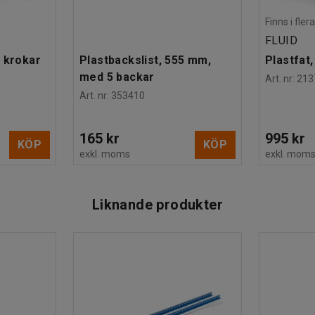
Finns i fle
FLUID
 krokar
Plastbackslist, 555 mm,
Plastfat, 
med 5 backar
Art. nr
:
213
Art. nr
:
353410
165 kr
995 kr
KÖP
KÖP
exkl. moms
exkl. mom
Liknande produkter