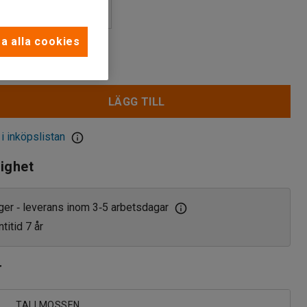
a alla cookies
LÄGG TILL
 i inköpslistan
lighet
ager
leverans inom 3
5 arbetsdagar
‑
‑
titid 7 år
r
TALLMOSSEN