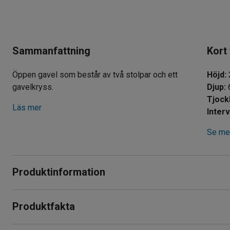
Sammanfattning
Kort
Öppen gavel som består av två stolpar och ett
Höjd
:
gavelkryss.
Djup
:
Läs mer
Interv
Se mer
Produktinformation
Ett flexibelt och modernt hyllställ som är lätt att komplettera 
Produktfakta
med 50 mm mellanrum.
Höjd
:
2500
mm