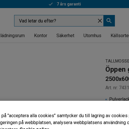
7 års garanti
lädningsrum
Kontor
Säkerhet
Utomhus
Källsorte
TALLMOSS
Öppen g
2500x60
Art. nr
:
743
Pulverlac
Komplette
Finns i tv
 på "acceptera alla cookies" samtycker du till lagring av cookies 
vigeringen på webbplatsen, analysera webbplatsens användning oc
Djup (mm)