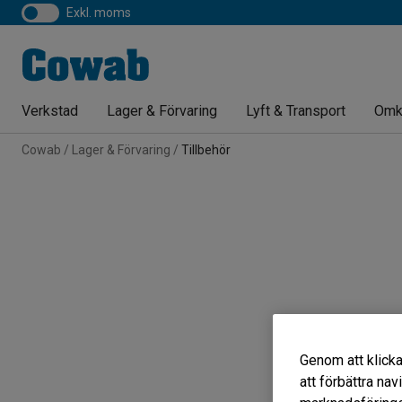
exkl. moms
Verkstad
Lager & Förvaring
Lyft & Transport
Omk
Cowab
Lager & Förvaring
Tillbehör
Genom att klicka
att förbättra na