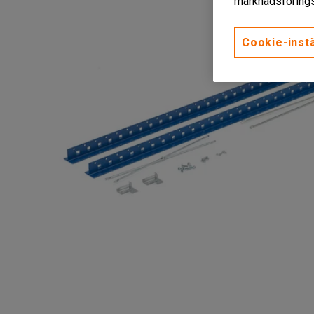
marknadsförings
Cookie-instä