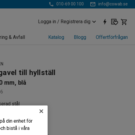
010-69 00 100
info@cowab.se
Logga in / Registrera dig
ring & Avfall
Katalog
Blogg
Offertförfrågan
EN
avel till hyllställ
0 mm, blå
16
kerad stål
ra din hylla
å höjder
på din enhet för
h bistå i våra