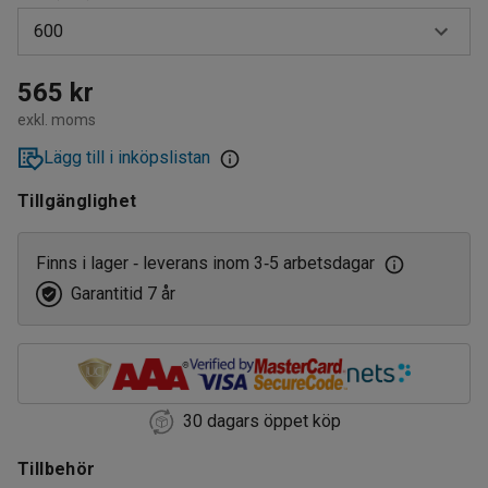
600
400
565 kr
exkl. moms
500
Lägg till i inköpslistan
600
Tillgänglighet
Finns i lager
leverans inom 3
5 arbetsdagar
‑
‑
Garantitid 7 år
30 dagars öppet köp
Tillbehör