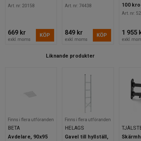
100 kro
Art. nr
:
20158
Art. nr
:
74438
Art. nr
:
52
669 kr
849 kr
1 955 
KÖP
KÖP
exkl. moms
exkl. moms
exkl. mo
Liknande produkter
Finns i flera utföranden
Finns i flera utföranden
BETA
HELAGS
TJÄLST
Avdelare, 90x95
Gavel till hyllställ,
Skärmhå