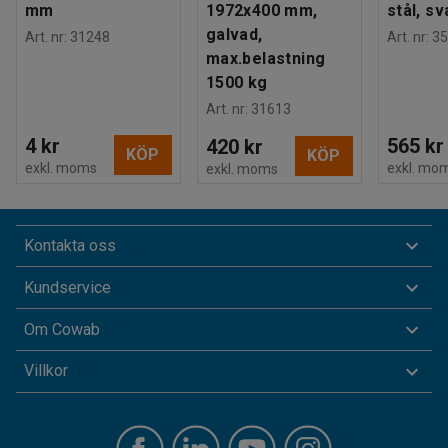
mm
1972x400 mm,
stål, sv
galvad,
Art. nr
:
31248
Art. nr
:
35
max.belastning
1500 kg
Art. nr
:
31613
4 kr
565 kr
420 kr
KÖP
KÖP
exkl. moms
exkl. mo
exkl. moms
Kontakta oss
Kundservice
Om Cowab
Villkor