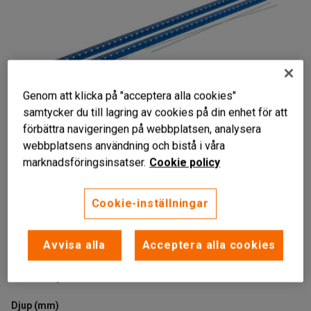
Genom att klicka på "acceptera alla cookies"
samtycker du till lagring av cookies på din enhet för att
förbättra navigeringen på webbplatsen, analysera
webbplatsens användning och bistå i våra
marknadsföringsinsatser.
Cookie policy
Pulverlackerad stål
Cookie-inställningar
Komplettera din hylla
Finns i två höjder
Avvisa alla
Acceptera alla cookies
Öppen gavel som består av två stolpar och ett gavelkryss.
Läs mer
Djup (mm)