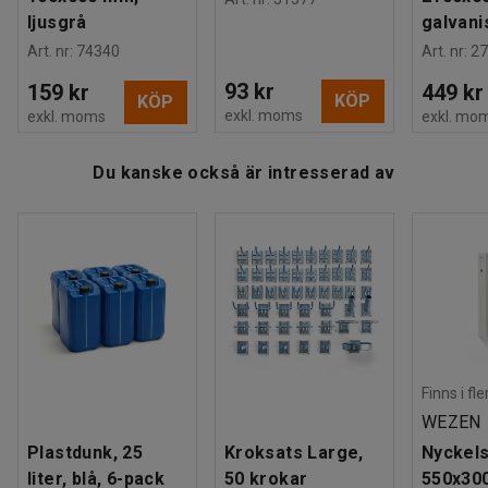
ljusgrå
galvani
Art. nr
:
74340
Art. nr
:
27
93 kr
159 kr
449 kr
KÖP
KÖP
exkl. moms
exkl. moms
exkl. mo
Du kanske också är intresserad av
Finns i fl
WEZEN
Plastdunk, 25
Kroksats Large,
Nyckels
liter, blå, 6-pack
50 krokar
550x30